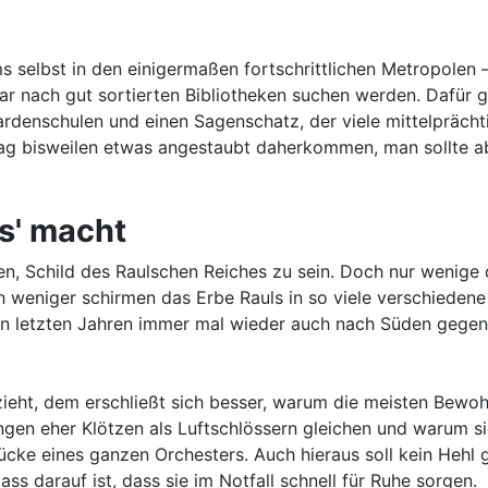
ums selbst in den einigermaßen fortschrittlichen Metropolen
 nach gut sortierten Bibliotheken suchen werden. Dafür gi
ardenschulen und einen Sagenschatz, der viele mittelpräc
mag bisweilen etwas angestaubt daherkommen, man sollte ab
s' macht
ten, Schild des Raulschen Reiches zu sein. Doch nur wenige
 weniger schirmen das Erbe Rauls in so viele verschieden
n letzten Jahren immer mal wieder auch nach Süden gegen
ezieht, dem erschließt sich besser, warum die meisten Be
en eher Klötzen als Luftschlössern gleichen und warum si
Stücke eines ganzen Orchesters. Auch hieraus soll kein He
ss darauf ist, dass sie im Notfall schnell für Ruhe sorgen.