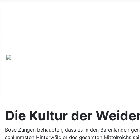
Alte Webseite
Links
Impressum
Datenschutz
Anmeldung
Die Kultur der Weide
Böse Zungen behaupten, dass es in den Bärenlanden gene
schlimmsten Hinterwäldler des gesamten Mittelreichs seie