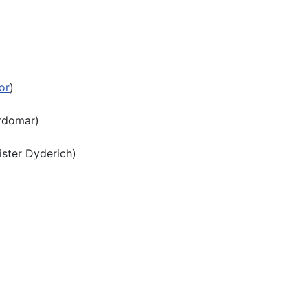
or
)
rdomar)
ster Dyderich)