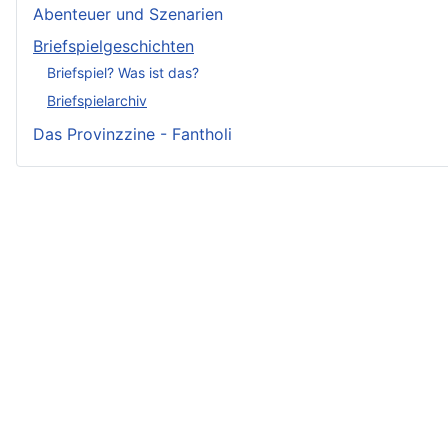
Abenteuer und Szenarien
Briefspielgeschichten
Briefspiel? Was ist das?
Briefspielarchiv
Das Provinzzine - Fantholi
Neueste Beiträge - Crunch
Irmelin von Rothwilden
Wigdis von Rothwilden
Rabana und der weiße Hirsch
Rittergut Hirschquell
Brindan von Rothwilden