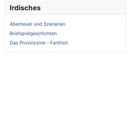
Irdisches
Abenteuer und Szenarien
Briefspielgeschichten
Das Provinzzine - Fantholi
Neueste
Beiträge -
Neueste
Fluff
Beliebteste
Beiträge -
Beiträge
Crunch
Zwischen Schwert
und Schwur
Variae sunt viae
Irmelin von
Im Reigen der
fortunae
Rothwilden
Silberschwäne
Zwist im Hause
Wigdis von