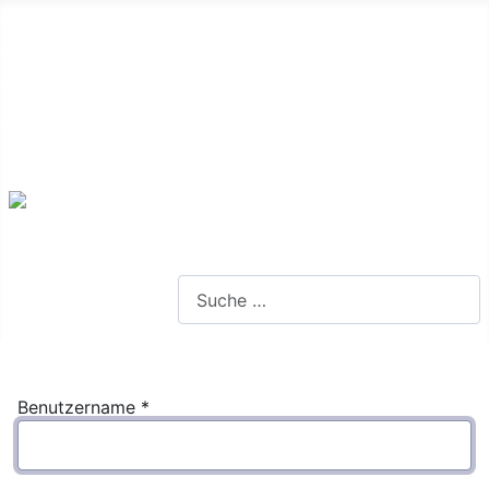
Alte Webseite
Links
Impressum
Datenschutz
Anmeldung
Webseite durchsuchen
Benutzername
*