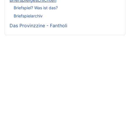
Briefspielgeschichten
Briefspiel? Was ist das?
Briefspielarchiv
Das Provinzzine - Fantholi
Neueste
Beiträge -
Neueste
Fluff
Beliebteste
Beiträge -
Beiträge
Crunch
Zwischen Schwert
und Schwur
Variae sunt viae
Irmelin von
Im Reigen der
fortunae
Rothwilden
Silberschwäne
Zwist im Hause
Wigdis von
Die Fackeln der
Löwenhaupt
Rothwilden
Rache
Getreue Feinde
Rabana und der