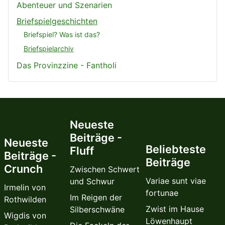
Abenteuer und Szenarien
Briefspielgeschichten
Briefspiel? Was ist das?
Briefspielarchiv
Das Provinzzine - Fantholi
Neueste
Beiträge -
Neueste
Beliebteste
Fluff
Beiträge -
Beiträge
Crunch
Zwischen Schwert
Variae sunt viae
und Schwur
Irmelin von
fortunae
Im Reigen der
Rothwilden
Zwist im Hause
Silberschwäne
Wigdis von
Löwenhaupt