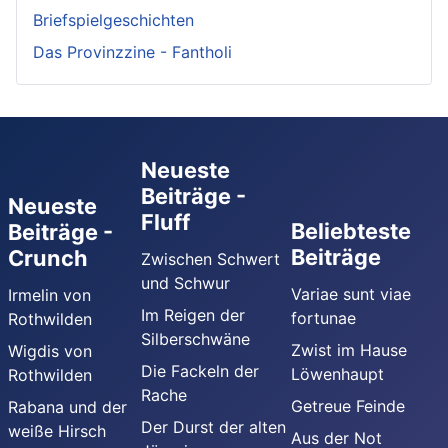
Briefspielgeschichten
Das Provinzzine - Fantholi
Neueste
Beiträge -
Neueste
Fluff
Beliebteste
Beiträge -
Beiträge
Crunch
Zwischen Schwert
und Schwur
Variae sunt viae
Irmelin von
Im Reigen der
fortunae
Rothwilden
Silberschwäne
Zwist im Hause
Wigdis von
Die Fackeln der
Löwenhaupt
Rothwilden
Rache
Getreue Feinde
Rabana und der
Der Durst der alten
weiße Hirsch
Aus der Not