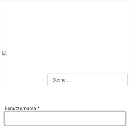
Alte Webseite
Links
Impressum
Datenschutz
Anmeldung
Webseite durchsuchen
Benutzername
*