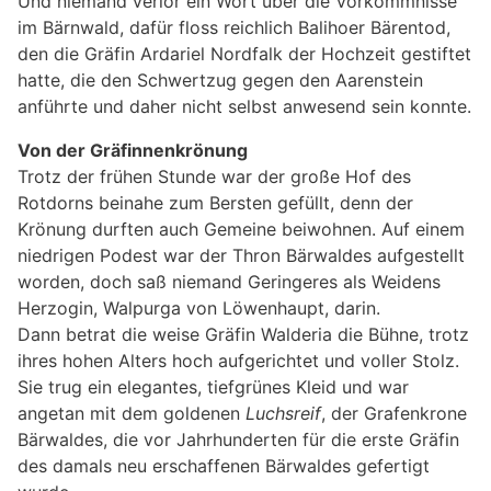
Und niemand verlor ein Wort über die Vorkommnisse
im Bärnwald, dafür floss reichlich Balihoer Bärentod,
den die Gräfin Ardariel Nordfalk der Hochzeit gestiftet
hatte, die den Schwertzug gegen den Aarenstein
anführte und daher nicht selbst anwesend sein konnte.
Von der Gräfinnenkrönung
Trotz der frühen Stunde war der große Hof des
Rotdorns beinahe zum Bersten gefüllt, denn der
Krönung durften auch Gemeine beiwohnen. Auf einem
niedrigen Podest war der Thron Bärwaldes aufgestellt
worden, doch saß niemand Geringeres als Weidens
Herzogin, Walpurga von Löwenhaupt, darin.
Dann betrat die weise Gräfin Walderia die Bühne, trotz
ihres hohen Alters hoch aufgerichtet und voller Stolz.
Sie trug ein elegantes, tiefgrünes Kleid und war
angetan mit dem goldenen
Luchsreif
, der Grafenkrone
Bärwaldes, die vor Jahrhunderten für die erste Gräfin
des damals neu erschaffenen Bärwaldes gefertigt