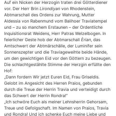
Auf ein Nicken der Herzogin traten drei Götterdiener
vor. Der Herr Brin
Lirondiyan
von Rhodenstein,
Abtmarschall des Ordens zur Wahrung, Mutter
Aldessia von Rabenmund vom Balihoer Traviatempel
und – zu so manchem Erstaunen – der Ordentliche
Inquisitionsrat Weidens, Herr Patras Welzelbogen. In
feierlicher Geste hob der Abtmarschall
Èrian
, das
Amtschwert der Abtmärschälle, der Luminifer sein
Sonnenszepter und die Traviageweihte beide Hände,
um den gewichtigen Eid vor den Göttern zu bezeugen.
Die schlachtgestählte Stimme der Herzgin erfüllte den
Hof:
„Dann fordern Wir jetzt Euren Eid, Frau Griseldis.
Gelobt im Angesicht des Herren Praios, gebunden
durch die Treue der Herrin Travia und verteidigt durch
das Schwert der Herrin Rondra!“
„Ich schwöre Euch als meiner Lehnsherrin Gehorsam,
Treue und Gefolgschaft. Im Namen von Praios, Travia
und Rondra! Und ich schenke Euch meine Liebe und