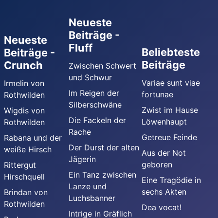
Neueste
Beiträge -
Neueste
Fluff
Beliebteste
Beiträge -
Beiträge
Crunch
Zwischen Schwert
und Schwur
Variae sunt viae
Irmelin von
Im Reigen der
fortunae
Rothwilden
Silberschwäne
Zwist im Hause
Wigdis von
Die Fackeln der
Löwenhaupt
Rothwilden
Rache
Getreue Feinde
Rabana und der
Der Durst der alten
weiße Hirsch
Aus der Not
Jägerin
geboren
Rittergut
Ein Tanz zwischen
Hirschquell
Eine Tragödie in
Lanze und
sechs Akten
Brindan von
Luchsbanner
Rothwilden
Dea vocat!
Intrige in Gräflich