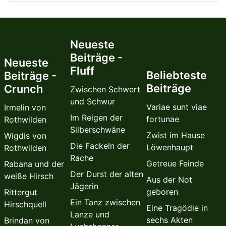
Neueste
Beiträge -
Neueste
Fluff
Beliebteste
Beiträge -
Beiträge
Crunch
Zwischen Schwert
und Schwur
Variae sunt viae
Irmelin von
Im Reigen der
fortunae
Rothwilden
Silberschwäne
Zwist im Hause
Wigdis von
Die Fackeln der
Löwenhaupt
Rothwilden
Rache
Getreue Feinde
Rabana und der
Der Durst der alten
weiße Hirsch
Aus der Not
Jägerin
geboren
Rittergut
Ein Tanz zwischen
Hirschquell
Eine Tragödie in
Lanze und
sechs Akten
Brindan von