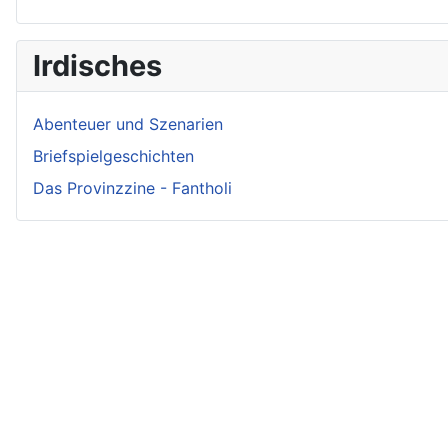
Irdisches
Abenteuer und Szenarien
Briefspielgeschichten
Das Provinzzine - Fantholi
Neueste Beiträge - Crunch
Irmelin von Rothwilden
Wigdis von Rothwilden
Rabana und der weiße Hirsch
Rittergut Hirschquell