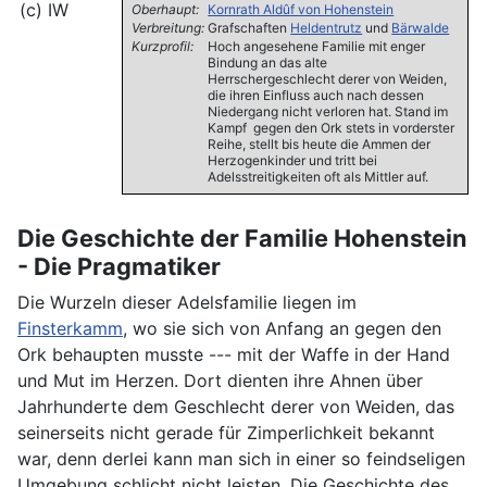
Oberhaupt:
Kornrath Aldûf von Hohenstein
Verbreitung:
Grafschaften
Heldentrutz
und
Bärwalde
Kurzprofil:
Hoch angesehene Familie mit enger
Bindung an das alte
Herrschergeschlecht derer von Weiden,
die ihren Einfluss auch nach dessen
Niedergang nicht verloren hat. Stand im
Kampf gegen den Ork stets in vorderster
Reihe, stellt bis heute die Ammen der
Herzogenkinder und tritt bei
Adelsstreitigkeiten oft als Mittler auf.
Die Geschichte der Familie Hohenstein
- Die Pragmatiker
Die Wurzeln dieser Adelsfamilie liegen im
Finsterkamm
, wo sie sich von Anfang an gegen den
Ork behaupten musste --- mit der Waffe in der Hand
und Mut im Herzen. Dort dienten ihre Ahnen über
Jahrhunderte dem Geschlecht derer von Weiden, das
seinerseits nicht gerade für Zimperlichkeit bekannt
war, denn derlei kann man sich in einer so feindseligen
Umgebung schlicht nicht leisten. Die Geschichte des