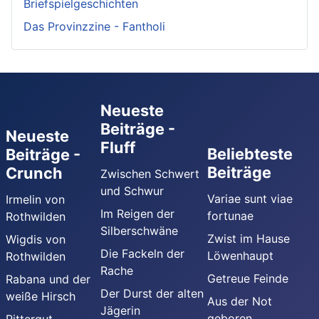
Briefspielgeschichten
Das Provinzzine - Fantholi
Neueste
Beiträge -
Neueste
Fluff
Beliebteste
Beiträge -
Beiträge
Crunch
Zwischen Schwert
und Schwur
Variae sunt viae
Irmelin von
Im Reigen der
fortunae
Rothwilden
Silberschwäne
Zwist im Hause
Wigdis von
Die Fackeln der
Löwenhaupt
Rothwilden
Rache
Getreue Feinde
Rabana und der
Der Durst der alten
weiße Hirsch
Aus der Not
Jägerin
geboren