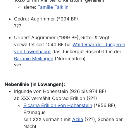
1026 BF/im Vierten Orkensturm gefallen)
siehe:
Familie Fälklin
Gedrut Augrimmer (*994 BF)
???
Uribert Augrimmer (*999 BF), Ritter & Vogt
verwaltet seit 1040 BF für
Waldemar der Jüngeren
von Löwenhaupt
das Junkergut Rosenfeld in der
Baronie Meilingen
(Nordmarken)
???
Nebenlinie (in Lowangen):
Irlgunde von Hohenstein (926 bis 974 BF)
ab XXX vermählt Odorad Erillion (???)
Elcarna Erillion von Hohenstein
(*956 BF),
Erzmagus
seit XXX vermählt mit
Azila
(???), Schöne der
Nacht