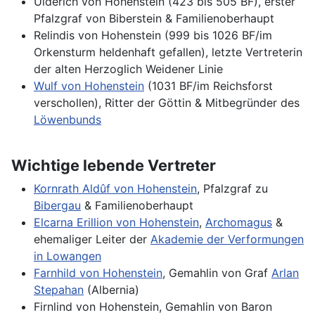
Ulderich von Hohenstein (423 bis 505 BF), erster
Pfalzgraf von Biberstein & Familienoberhaupt
Relindis von Hohenstein (999 bis 1026 BF/im
Orkensturm heldenhaft gefallen), letzte Vertreterin
der alten Herzoglich Weidener Linie
Wulf von Hohenstein
(1031 BF/im Reichsforst
verschollen), Ritter der Göttin & Mitbegründer des
Löwenbunds
Wichtige lebende Vertreter
Kornrath Aldûf von Hohenstein
, Pfalzgraf zu
Bibergau
& Familienoberhaupt
Elcarna Erillion von Hohenstein
,
Archomagus
&
ehemaliger Leiter der
Akademie der Verformungen
in Lowangen
Farnhild von Hohenstein
, Gemahlin von Graf
Arlan
Stepahan
(Albernia)
Firnlind von Hohenstein, Gemahlin von Baron