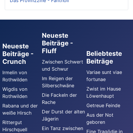
Das Provinzzine - Fantholi
Neueste
Beiträge -
Neueste
Fluff
Beliebteste
Beiträge -
Beiträge
Crunch
Zwischen Schwert
und Schwur
Variae sunt viae
Irmelin von
Im Reigen der
fortunae
Rothwilden
Silberschwäne
Zwist im Hause
Wigdis von
Die Fackeln der
Löwenhaupt
Rothwilden
Rache
Getreue Feinde
Rabana und der
Der Durst der alten
weiße Hirsch
Aus der Not
Jägerin
geboren
Rittergut
Ein Tanz zwischen
Hirschquell
Eine Tragödie in