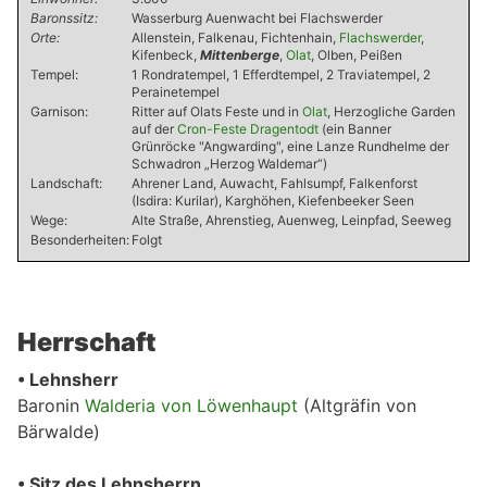
Baronssitz:
Wasserburg Auenwacht bei Flachswerder
Orte:
Allenstein, Falkenau, Fichtenhain,
Flachswerder
,
Kifenbeck,
Mittenberge
,
Olat
, Olben, Peißen
Tempel:
1 Rondratempel, 1 Efferdtempel, 2 Traviatempel, 2
Perainetempel
Garnison:
Ritter auf Olats Feste und in
Olat
, Herzogliche Garden
auf der
Cron-Feste Dragentodt
(ein Banner
Grünröcke "Angwarding", eine Lanze Rundhelme der
Schwadron „Herzog Waldemar“)
Landschaft:
Ahrener Land, Auwacht, Fahlsumpf, Falkenforst
(Isdira: Kurilar), Karghöhen, Kiefenbeeker Seen
Wege:
Alte Straße, Ahrenstieg, Auenweg, Leinpfad, Seeweg
Besonderheiten:
Folgt
Herrschaft
• Lehnsherr
Baronin
Walderia von Löwenhaupt
(Altgräfin von
Bärwalde)
• Sitz des Lehnsherrn