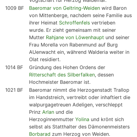
Vogtschaft für Herzog Waldemar.
1009 BF
Baeromar von Geltring-Weiden
wird Baron
von Mittenberge, nachdem seine Familie aus
ihrer Heimat
Schroffenfels
vertrieben
wurde. Er zieht gemeinsam mit seiner
Mutter
Rahjane von Löwenhaupt
und seiner
Frau Morella von Rabenmund auf Burg
AUenwacht ein, während Walderia weiter in
Olat residiert.
1014 BF
Gründung des Hohen Ordens der
Ritterschaft des Silberfalken
, dessen
Hochmeister Baeromar ist.
1021 BF
Baeromar nimmt die Herzogenstadt Trallop
im Handstreich, vertreibt oder inhaftiert die
walpurgagetreuen Adeligen, verschleppt
Prinz
Arlan
und die
Herzoginnenmutter
Yolina
und krönt sich
selbst als Statthalter des Dämonenmeisters
Borbarad
zum Herzog von Weiden.