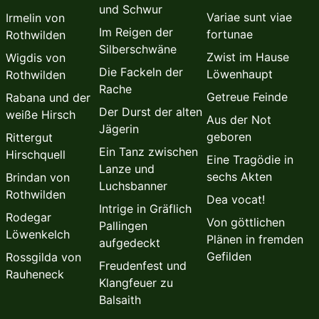
und Schwur
Variae sunt viae
Irmelin von
Im Reigen der
fortunae
Rothwilden
Silberschwäne
Zwist im Hause
Wigdis von
Die Fackeln der
Löwenhaupt
Rothwilden
Rache
Getreue Feinde
Rabana und der
Der Durst der alten
weiße Hirsch
Aus der Not
Jägerin
geboren
Rittergut
Ein Tanz zwischen
Hirschquell
Eine Tragödie in
Lanze und
sechs Akten
Brindan von
Luchsbanner
Rothwilden
Dea vocat!
Intrige in Gräflich
Rodegar
Von göttlichen
Pallingen
Löwenkelch
Plänen in fremden
aufgedeckt
Gefilden
Rossgilda von
Freudenfest und
Rauheneck
Klangfeuer zu
Balsaith