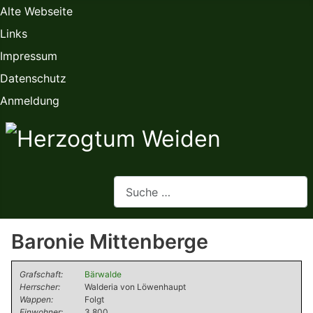
Alte Webseite
Links
Impressum
Datenschutz
Anmeldung
Webseite durchsuchen
Baronie Mittenberge
Grafschaft:
Bärwalde
Herrscher:
Walderia von Löwenhaupt
Wappen:
Folgt
Einwohner:
3.800