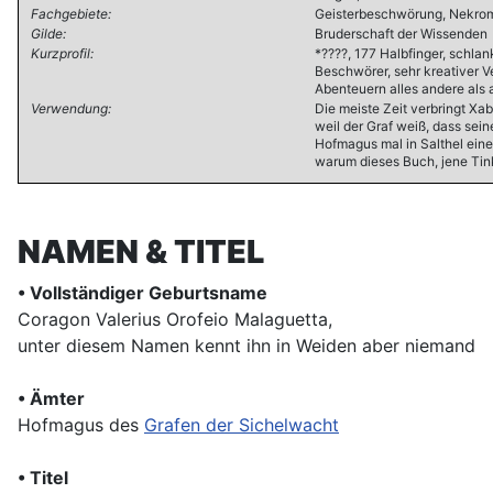
Fachgebiete:
Geisterbeschwörung, Nekro
Gilde:
Bruderschaft der Wissenden
Kurzprofil:
*????, 177 Halbfinger, schla
Beschwörer, sehr kreativer V
Abenteuern alles andere als 
Verwendung:
Die meiste Zeit verbringt Xa
weil der Graf weiß, dass sein
Hofmagus mal in Salthel eine 
warum dieses Buch, jene Tink
NAMEN & TITEL
• Vollständiger Geburtsname
Coragon Valerius Orofeio Malaguetta,
unter diesem Namen kennt ihn in Weiden aber niemand
• Ämter
Hofmagus des
Grafen der Sichelwacht
• Titel