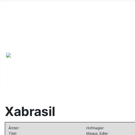
Alte Webseite
Links
Impressum
Datenschutz
Anmeldung
Xabrasil
Ämter:
Hofmagier
Titel:
Magus, Edler