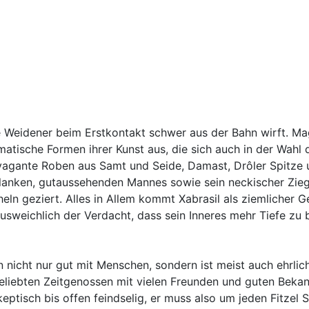
Weidener beim Erstkontakt schwer aus der Bahn wirft. Magie
atische Formen ihrer Kunst aus, die sich auch in der Wahl d
vagante Roben aus Samt und Seide, Damast, Drôler Spitze 
lanken, gutaussehenden Mannes sowie sein neckischer Ziege
ln geziert. Alles in Allem kommt Xabrasil als ziemlicher G
sweichlich der Verdacht, dass sein Inneres mehr Tiefe zu b
nn nicht nur gut mit Menschen, sondern ist meist auch ehrl
beliebten Zeitgenossen mit vielen Freunden und guten Bekan
ptisch bis offen feindselig, er muss also um jeden Fitzel 