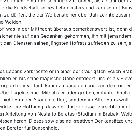
er Zeit mehr Eindruck schinden zu können, als als auf dem
 die Kundschaft seines Lehrmeisters und kam so mit Bunsen
fen zu dürfen, die der Wolkensteiner über Jahrzehnte zusam
ige Weiden.
pf, was in der Mittnacht überaus bemerkenswert ist, denn 
z sicher nie auf den Gedanken gekommen, ihn mit jemandem
it den Diensten seines jüngsten Hofrats zufrieden zu sein, 
ines Lebens verbrachte er in einer der traurigsten Ecken B
t blieb er, bis seine magische Gabe entdeckt und er als El
ierig: extrem vorlaut, kaum zu bändigen und von dem unbeir
 Überflügeln seiner Mitschüler oder groben, mitunter hochge
er nicht von der Akademie flog, sondern im Alter von zwölf
 wirkte. Die Hoffnung, dass der Junge besser zurechtkommt
n Anleitung von Nestario Beratas (Studium in Brabak, Weite
ssen heran. Dieses sowie seine kreativen Denkansätze und 
n Berater für Bunsenhold.