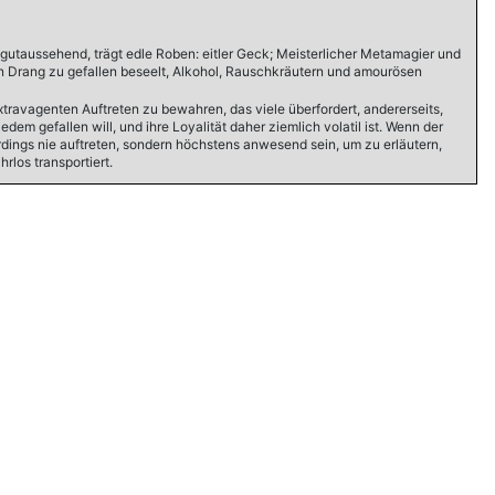
 gutaussehend, trägt edle Roben: eitler Geck; Meisterlicher Metamagier und
en Drang zu gefallen beseelt, Alkohol, Rauschkräutern und amourösen
xtravagenten Auftreten zu bewahren, das viele überfordert, andererseits,
em gefallen will, und ihre Loyalität daher ziemlich volatil ist. Wenn der
erdings nie auftreten, sondern höchstens anwesend sein, um zu erläutern,
rlos transportiert.