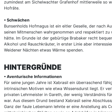
zumindest am Sichelwachter Grafenhof mittlerweile so we
Hofräte.
• Schwächen
Bunsenholds Hofmagus ist ein eitler Geselle, der nach 
seinen Mitmenschen wahrgenommen und respektiert zu werd
hätte. Im Grunde ist der gebürtige Brabaker recht bequem
Alkohol und Rauschkräuter, in erster Linie aber interess
Weidener Nächten etwas Wärme spenden.
HINTERGRÜNDE
• Aventurische Informationen
Für seine jungen Jahre ist Xabrasil ein überraschend fä
intrinsischen Motiven wie etwa Wissensdurst liegt. Er v
privaten Lehrmeister in Gareth, der wenig Verständnis fü
war. Aus diesem Grund bestand Xabrasil seine Abschlussp
Ganz der faule Lebemann lehnte er eine Anstellung als Coa