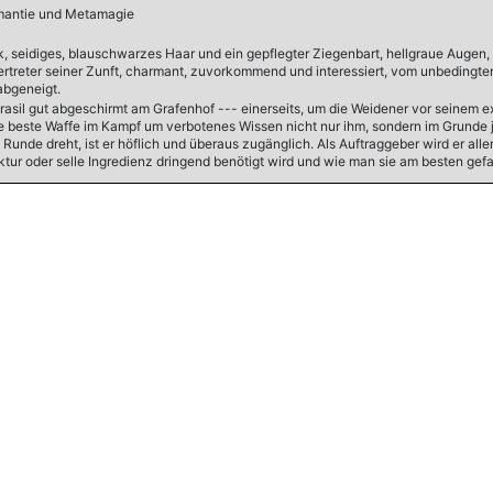
mantie und Metamagie
nk, seidiges, blauschwarzes Haar und ein gepflegter Ziegenbart, hellgraue Augen,
ertreter seiner Zunft, charmant, zuvorkommend und interessiert, vom unbedingt
abgeneigt.
brasil gut abgeschirmt am Grafenhof --- einerseits, um die Weidener vor seinem e
e beste Waffe im Kampf um verbotenes Wissen nicht nur ihm, sondern im Grunde jed
Runde dreht, ist er höflich und überaus zugänglich. Als Auftraggeber wird er all
tur oder selle Ingredienz dringend benötigt wird und wie man sie am besten gefah