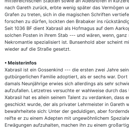
mittelreichischen Städten sowie an Adelshöfen in kürzer
nach Gareth zurück, erbte wenig später das Vermögen und
Grafen zu treten, sich in die magischen Schriften vertie
forschen zu dürfen, lockten den Brabaker ins rückständ
Seit 1036 BF dient Xabrasil als Hofmagus auf dem Aarko
solchen Posten in ihrem Stab --- und wären, wenn, gan
Nekromantie spezialisiert ist. Bunsenhold aber scheint m
wieder auf die Straße gesetzt.
• Meisterinfos
Xabrasil ist ein Gossenkind --- die ersten zwei Jahre se
gutbürgerlichen Familie adoptiert, als er sechs war. Dor
damals Neunjährige erwies sich allerdings als sehr schw
aufzufallen. Letzetres versuchte er wahlweise durch das
Xabrasil hat es allein seinem Talent zu verdanken, dass 
geschickt wurde, der als privater Lehrmeister in Gareth
bewahrheitete sich: Unter der geduldigen, aber fordernde
reifte er zu einem Adepten mit ungewöhnlichem Spezialwi
Erwägungen aufzuhalten, machen ihn zu einem großartige