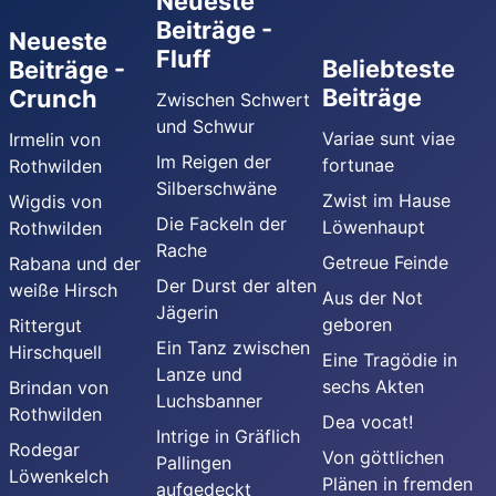
Neueste
Beiträge -
Neueste
Fluff
Beliebteste
Beiträge -
Beiträge
Crunch
Zwischen Schwert
und Schwur
Variae sunt viae
Irmelin von
Im Reigen der
fortunae
Rothwilden
Silberschwäne
Zwist im Hause
Wigdis von
Die Fackeln der
Löwenhaupt
Rothwilden
Rache
Getreue Feinde
Rabana und der
Der Durst der alten
weiße Hirsch
Aus der Not
Jägerin
geboren
Rittergut
Ein Tanz zwischen
Hirschquell
Eine Tragödie in
Lanze und
sechs Akten
Brindan von
Luchsbanner
Rothwilden
Dea vocat!
Intrige in Gräflich
Rodegar
Von göttlichen
Pallingen
Löwenkelch
Plänen in fremden
aufgedeckt