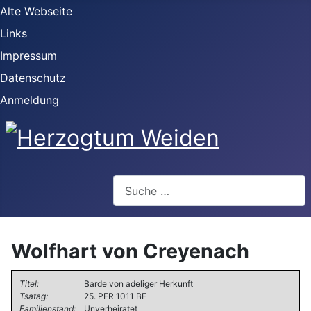
Alte Webseite
Links
Impressum
Datenschutz
Anmeldung
Webseite durchsuchen
Wolfhart von Creyenach
Titel:
Barde von adeliger Herkunft
Tsatag:
25. PER 1011 BF
Familienstand:
Unverheiratet