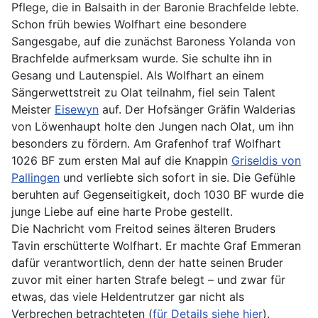
Pflege, die in Balsaith in der Baronie Brachfelde lebte.
Schon früh bewies Wolfhart eine besondere
Sangesgabe, auf die zunächst Baroness Yolanda von
Brachfelde aufmerksam wurde. Sie schulte ihn in
Gesang und Lautenspiel. Als Wolfhart an einem
Sängerwettstreit zu Olat teilnahm, fiel sein Talent
Meister
Eisewyn
auf. Der Hofsänger Gräfin Walderias
von Löwenhaupt holte den Jungen nach Olat, um ihn
besonders zu fördern. Am Grafenhof traf Wolfhart
1026 BF zum ersten Mal auf die Knappin
Griseldis von
Pallingen
und verliebte sich sofort in sie. Die Gefühle
beruhten auf Gegenseitigkeit, doch 1030 BF wurde die
junge Liebe auf eine harte Probe gestellt.
Die Nachricht vom Freitod seines älteren Bruders
Tavin erschütterte Wolfhart. Er machte Graf Emmeran
dafür verantwortlich, denn der hatte seinen Bruder
zuvor mit einer harten Strafe belegt – und zwar für
etwas, das viele Heldentrutzer gar nicht als
Verbrechen betrachteten (
für Details siehe hier
).