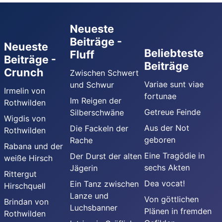
Neueste
Beiträge -
Neueste
Beliebteste
Fluff
Beiträge -
Beiträge
Crunch
Zwischen Schwert
Variae sunt viae
und Schwur
Irmelin von
fortunae
Im Reigen der
Rothwilden
Getreue Feinde
Silberschwäne
Wigdis von
Aus der Not
Die Fackeln der
Rothwilden
geboren
Rache
Rabana und der
Eine Tragödie in
Der Durst der alten
weiße Hirsch
sechs Akten
Jägerin
Rittergut
Dea vocat!
Ein Tanz zwischen
Hirschquell
Lanze und
Von göttlichen
Brindan von
Luchsbanner
Plänen in fremden
Rothwilden