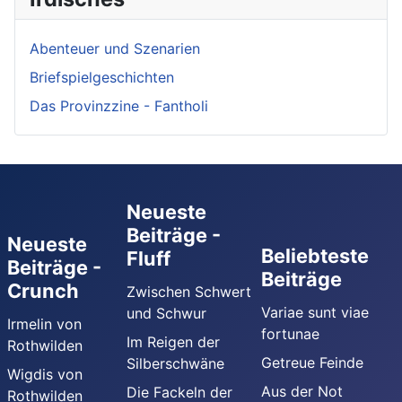
Abenteuer und Szenarien
Briefspielgeschichten
Das Provinzzine - Fantholi
Neueste
Beiträge -
Neueste
Beliebteste
Fluff
Beiträge -
Beiträge
Crunch
Zwischen Schwert
Variae sunt viae
und Schwur
Irmelin von
fortunae
Im Reigen der
Rothwilden
Getreue Feinde
Silberschwäne
Wigdis von
Aus der Not
Die Fackeln der
Rothwilden