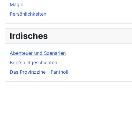
Magie
Persönlichkeiten
Irdisches
Abenteuer und Szenarien
Briefspielgeschichten
Das Provinzzine - Fantholi
Neueste Beiträge - Crunch
Irmelin von Rothwilden
Wigdis von Rothwilden