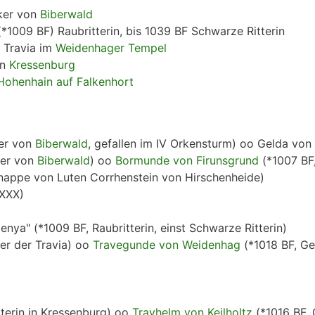
nker von
Biberwald
1009 BF) Raubritterin, bis 1039 BF Schwarze Ritterin
 Travia im
Weidenhager Tempel
in
Kressenburg
Hohenhain auf Falkenhort
er von
Biberwald
, gefallen im IV Orkensturm) oo Gelda von
ker von
Biberwald
) oo
Bormunde von Firunsgrund
(*1007 BF,
nappe von Luten Corrhenstein von Hirschenheide)
 XXX)
enya" (*1009 BF, Raubritterin, einst Schwarze Ritterin)
er der Travia) oo
Travegunde von Weidenhag
(*1018 BF, Ge
tterin in Kressenburg) oo
Travhelm von Keilholtz
(*1016 BF, 