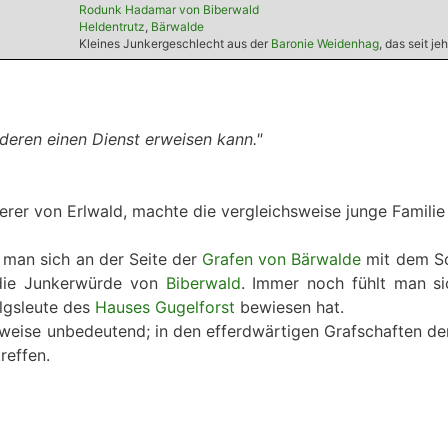
Rodunk Hadamar von Biberwald
Heldentrutz
,
Bärwalde
Kleines Junkergeschlecht aus der
Baronie Weidenhag
, das seit j
deren einen Dienst erweisen kann."
erer von Erlwald, machte die vergleichsweise junge Famil
t man sich an der Seite der
Grafen von Bärwalde
mit dem Sch
die Junkerwürde von
Biberwald
. Immer noch fühlt man 
lgsleute des
Hauses Gugelforst
bewiesen hat.
hsweise unbedeutend; in den efferdwärtigen Grafschaften de
reffen.