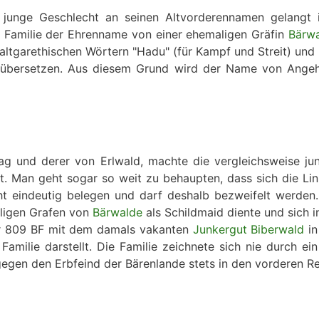
unge Geschlecht an seinen Altvorderennamen gelangt i
 Familie der Ehrenname von einer ehemaligen Gräfin
Bärwa
altgarethischen Wörtern "Hadu" (für Kampf und Streit) un
 übersetzen. Aus diesem Grund wird der Name von Angehö
ag und derer von Erlwald, machte die vergleichsweise j
. Man geht sogar so weit zu behaupten, dass sich die Lini
ht eindeutig belegen und darf deshalb bezweifelt werde
aligen Grafen von
Bärwalde
als Schildmaid diente und sich i
ar 809 BF mit dem damals vakanten
Junkergut Biberwald
in
milie darstellt. Die Familie zeichnete sich nie durch ei
gegen den Erbfeind der Bärenlande stets in den vorderen R