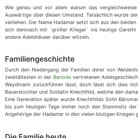
Wie genau und vor allem warum das vergleichsweise j
Auswärtige über diesen Umstand. Tatsächlich wurde der
verliehen. Der Name Hadamar setzt sich aus den beiden 
sich demnach mit ´großer Krieger´ ins heutige Garethi
andere Adelshäuser darüber witzeln.
Familiengeschichte
Durch den Niedergang der Familien derer von Weidenh
zweitältesten in der
Baronie
vertretenen Adelsgeschlecht
Waydmann zurückführen lässt, doch lässt sich dies nic
Bauerstochter und Soldatin Knechthild, welche den dam
Eine Generation später wurde Knechthilds Sohn Bärom
bis zum heutigen Tage immer noch den Stammsitz der Fa
Angehörige der Hadamar in den vielen blutigen Kriegen 
Die Familie heute