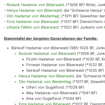
-
Rodunk Hadamar von Biberwald
:
(*1006 BF) Ritter, Ju
-
Henya Hadamar von Biberwald
:
die "Schwarze Henya" (*
-
Olin Hadamar von Weidenhag:
(*1011 BF) Geweihter der
-
Firre Hadamar von Biberwald:
(*1017 BF) Dienstritterin 
-
Utharia Fälklin von Biberwald:
(*1021 BF) Junkerin von
Stammtafel der jüngsten Generationen der Familie:
Bärwulf Hadamar von Biberwald (985-1026 BF, Junk
Rodunk Hadamar von Biberwald
(*1006 BF, Jun
Firutin Hadamar von Biberwald (*1030 BF, K
Firnwan Hadamar von Biberwald (*1032 BF,
Gerwulf Hadamar von Biberwald (*1035 BF)
Henya Hadamar von Biberwald
, die "Schwarze H
Olin Hadamar von Weidenhag
(*1011 BF, Geweiht
Ulfert von Gugelforst (*1039 BF)
May Hadamar von Biberwald (*1041 BF)
Ilme von Gugelforst (*1044 BF)
Firre Hadamar von Biberwald
(*1017 BF, Dienstri