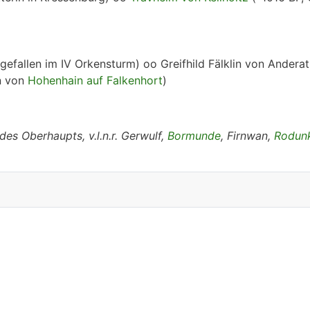
gefallen im IV Orkensturm) oo Greifhild Fälklin von Andera
n von
Hohenhain auf Falkenhort
)
des Oberhaupts, v.l.n.r. Gerwulf,
Bormunde
, Firnwan,
Rodun