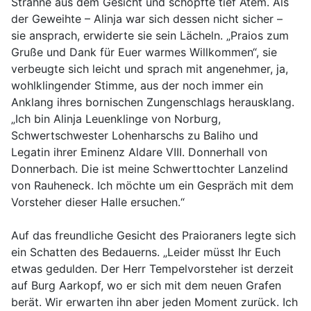
Strähne aus dem Gesicht und schöpfte tief Atem. Als
der Geweihte – Alinja war sich dessen nicht sicher –
sie ansprach, erwiderte sie sein Lächeln. „Praios zum
Gruße und Dank für Euer warmes Willkommen“, sie
verbeugte sich leicht und sprach mit angenehmer, ja,
wohlklingender Stimme, aus der noch immer ein
Anklang ihres bornischen Zungenschlags herausklang.
„Ich bin Alinja Leuenklinge von Norburg,
Schwertschwester Lohenharschs zu Baliho und
Legatin ihrer Eminenz Aldare VIII. Donnerhall von
Donnerbach. Die ist meine Schwerttochter Lanzelind
von Rauheneck. Ich möchte um ein Gespräch mit dem
Vorsteher dieser Halle ersuchen.“
Auf das freundliche Gesicht des Praioraners legte sich
ein Schatten des Bedauerns. „Leider müsst Ihr Euch
etwas gedulden. Der Herr Tempelvorsteher ist derzeit
auf Burg Aarkopf, wo er sich mit dem neuen Grafen
berät. Wir erwarten ihn aber jeden Moment zurück. Ich