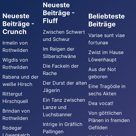
Neueste
Beiträge -
Neueste
Beliebteste
Fluff
Beiträge -
Beiträge
Crunch
Zwischen Schwert
Variae sunt viae
und Schwur
fortunae
Irmelin von
Im Reigen der
Rothwilden
Zwist im Hause
Silberschwäne
Löwenhaupt
Wigdis von
Die Fackeln der
Rothwilden
Aus der Not
Rache
geboren
Rabana und der
Der Durst der alten
weiße Hirsch
Eine Tragödie in
Jägerin
sechs Akten
Rittergut
Ein Tanz zwischen
Hirschquell
Dea vocat!
Lanze und
Brindan von
Von göttlichen
Luchsbanner
Rothwilden
Plänen in fremden
Intrige in Gräflich
Gefilden
Rodegar
Pallingen
Löwenkelch