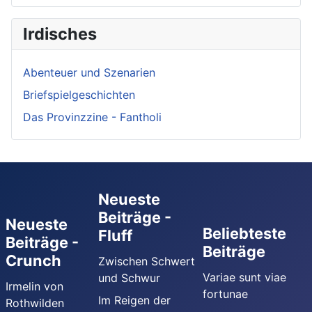
Irdisches
Abenteuer und Szenarien
Briefspielgeschichten
Das Provinzzine - Fantholi
Neueste
Beiträge -
Neueste
Beliebteste
Fluff
Beiträge -
Beiträge
Crunch
Zwischen Schwert
Variae sunt viae
und Schwur
Irmelin von
fortunae
Im Reigen der
Rothwilden