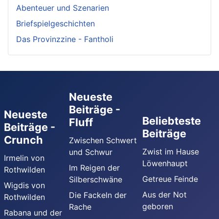
Abenteuer und Szenarien
Briefspielgeschichten
Das Provinzzine - Fantholi
Neueste
Beiträge -
Neueste
Beliebteste
Fluff
Beiträge -
Beiträge
Crunch
Zwischen Schwert
Zwist im Hause
und Schwur
Irmelin von
Löwenhaupt
Im Reigen der
Rothwilden
Getreue Feinde
Silberschwäne
Wigdis von
Aus der Not
Die Fackeln der
Rothwilden
geboren
Rache
Rabana und der