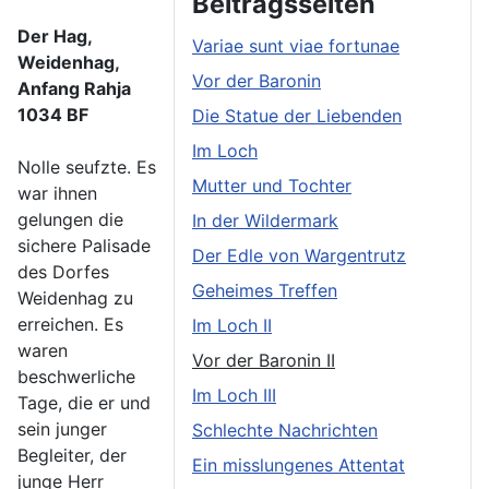
Beitragsseiten
Der Hag,
Variae sunt viae fortunae
Weidenhag,
Vor der Baronin
Anfang Rahja
1034 BF
Die Statue der Liebenden
Im Loch
Nolle seufzte. Es
Mutter und Tochter
war ihnen
gelungen die
In der Wildermark
sichere Palisade
Der Edle von Wargentrutz
des Dorfes
Geheimes Treffen
Weidenhag zu
erreichen. Es
Im Loch II
waren
Vor der Baronin II
beschwerliche
Im Loch III
Tage, die er und
sein junger
Schlechte Nachrichten
Begleiter, der
Ein misslungenes Attentat
junge Herr