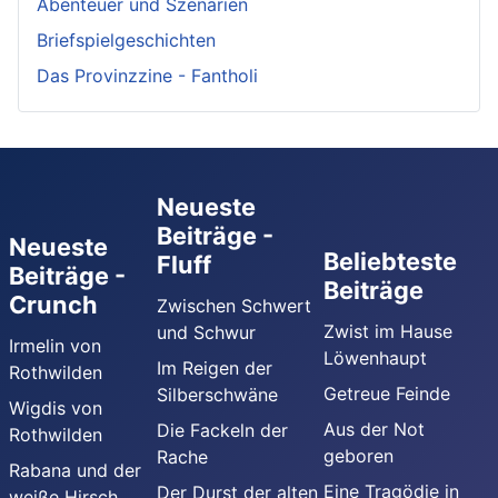
Abenteuer und Szenarien
Briefspielgeschichten
Das Provinzzine - Fantholi
Neueste
Beiträge -
Neueste
Beliebteste
Fluff
Beiträge -
Beiträge
Crunch
Zwischen Schwert
Zwist im Hause
und Schwur
Irmelin von
Löwenhaupt
Im Reigen der
Rothwilden
Getreue Feinde
Silberschwäne
Wigdis von
Aus der Not
Die Fackeln der
Rothwilden
geboren
Rache
Rabana und der
Eine Tragödie in
Der Durst der alten
weiße Hirsch