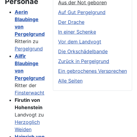
Personae
Aus der Not geboren
Aerin
Auf Gut Pergelgrund
Blaubinge
Der Drache
von
In einer Schenke
Pergelgrund
Ritterin zu
Vor dem Landvogt
Pergelgrund
Die Orkschädelbande
Ailfir
Zurück in Pergelgrund
Blaubinge
von
Ein gebrochenes Versprechen
Pergelgrund
Alle Seiten
Ritter der
Finsterwacht
Firutin von
Hohenstein
Landvogt zu
Herzoglich
Weiden
Hainrich von