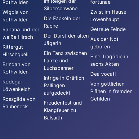
Im Reigen der
fortunae
Rothwilden
Silberschwäne
Zwist im Hause
Wigdis von
Die Fackeln der
Löwenhaupt
Rothwilden
Rache
Getreue Feinde
Rabana und der
Der Durst der alten
weiße Hirsch
Aus der Not
Jägerin
geboren
Rittergut
Ein Tanz zwischen
Hirschquell
Eine Tragödie in
Lanze und
sechs Akten
Brindan von
Luchsbanner
Rothwilden
Dea vocat!
Intrige in Gräflich
Rodegar
Von göttlichen
Pallingen
Löwenkelch
Plänen in fremden
aufgedeckt
Gefilden
Rossgilda von
Freudenfest und
Rauheneck
Klangfeuer zu
Balsaith