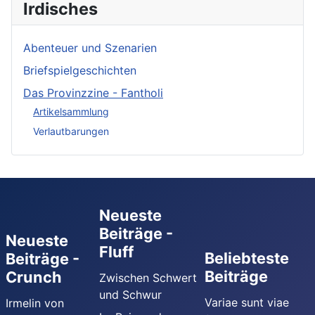
Irdisches
Abenteuer und Szenarien
Briefspielgeschichten
Das Provinzzine - Fantholi
Artikelsammlung
Verlautbarungen
Neueste
Beiträge -
Neueste
Fluff
Beliebteste
Beiträge -
Beiträge
Crunch
Zwischen Schwert
und Schwur
Variae sunt viae
Irmelin von