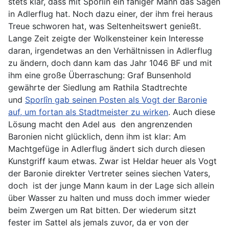
stets klar, dass mit Sporlîn ein fähiger Mann das Sagen
in Adlerflug hat. Noch dazu einer, der ihm frei heraus
Treue schworen hat, was Seltenheitswert genießt.
Lange Zeit zeigte der Wolkensteiner kein Interesse
daran, irgendetwas an den Verhältnissen in Adlerflug
zu ändern, doch dann kam das Jahr 1046 BF und mit
ihm eine große Überraschung: Graf Bunsenhold
gewährte der Siedlung am Rathila Stadtrechte
und
Sporlîn gab seinen Posten als Vogt der Baronie
auf, um fortan als Stadtmeister zu wirken
. Auch diese
Lösung macht den Adel aus den angrenzenden
Baronien nicht glücklich, denn ihm ist klar: Am
Machtgefüge in Adlerflug ändert sich durch diesen
Kunstgriff kaum etwas. Zwar ist Heldar heuer als Vogt
der Baronie direkter Vertreter seines siechen Vaters,
doch ist der junge Mann kaum in der Lage sich allein
über Wasser zu halten und muss doch immer wieder
beim Zwergen um Rat bitten. Der wiederum sitzt
fester im Sattel als jemals zuvor, da er von der