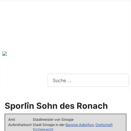
Alte Webseite
Links
Impressum
Datenschutz
Anmeldung
Webseite durchsuchen
Sporlîn Sohn des Ronach
Amt:
Stadtmeister von Sinopje
Aufenthaltsort:
Stadt Sinopje in der
Baronie Adlerflug
,
Grafschaft
Sichelwacht