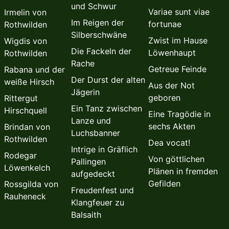
und Schwur
Variae sunt viae
Irmelin von
Im Reigen der
fortunae
Rothwilden
Silberschwäne
Zwist im Hause
Wigdis von
Die Fackeln der
Löwenhaupt
Rothwilden
Rache
Getreue Feinde
Rabana und der
Der Durst der alten
weiße Hirsch
Aus der Not
Jägerin
geboren
Rittergut
Ein Tanz zwischen
Hirschquell
Eine Tragödie in
Lanze und
sechs Akten
Brindan von
Luchsbanner
Rothwilden
Dea vocat!
Intrige in Gräflich
Rodegar
Von göttlichen
Pallingen
Löwenkelch
Plänen in fremden
aufgedeckt
Gefilden
Rossgilda von
Freudenfest und
Rauheneck
Klangfeuer zu
Balsaith