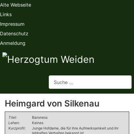
Alte Webseite
Links
Impressum
Datenschutz
Anmeldung
Webseite durchsuchen
Heimgard von Silkenau
Titel:
Baroness
Lehen:
Keines
Kurzprofil:
Junge Hofdame, die für ihre Aufmerksamkeit und ihr
lebhaftes Verhalten bekannt ist