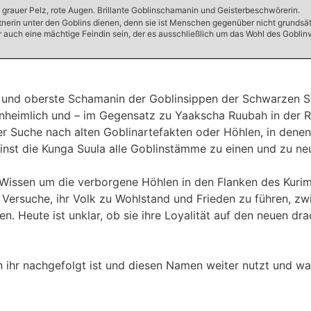
r, grauer Pelz, rote Augen. Brillante Goblinschamanin und Geisterbeschwörerin.
rin unter den Goblins dienen, denn sie ist Menschen gegenüber nicht grundsätzlich
 auch eine mächtige Feindin sein, der es ausschließlich um das Wohl des Goblin
 und oberste Schamanin der Goblinsippen der Schwarzen Sic
s unheimlich und – im Gegensatz zu Yaakscha Ruubah in der R
er Suche nach alten Goblinartefakten oder Höhlen, in dene
e einst die Kunga Suula alle Goblinstämme zu einen und zu n
s Wissen um die verborgene Höhlen in den Flanken des Kur
s Versuche, ihr Volk zu Wohlstand und Frieden zu führen, zw
n. Heute ist unklar, ob sie ihre Loyalität auf den neuen dra
in ihr nachgefolgt ist und diesen Namen weiter nutzt und w