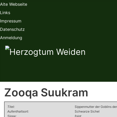
Alte Webseite
Links
Impressum
Datenschutz
Anmeldung
Zooqa Suukram
Titel:
Sippenmutter der Goblins de
Aufenthaltsort:
Schwarze Sichel
Sippe:
folgt