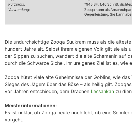
Kurzprofil:
*945 BF, 1,46 Schritt, dichte
Verwendung:
Zooqa kann als Ansprechpartne
Gegenleistung. Sie kann aber
Die undurchsichtige Zooqa Suukram muss als die älteste
hundert Jahre alt. Selbst ihrem eigenen Volk gilt sie al
der Sippen zu suchen, wandert die alte Schamanin auf d
durch die Schwarze Sichel. Ihr ureigenes Ziel ist es, wi
Zooqa hütet viele alte Geheimnisse der Goblins, wie da
Sieges des Jägers über das Böse – als heilig gilt. Zooqa
vor Jahren entschieden, dem Drachen
Lessankan
zu diene
Meisterinformationen:
Es ist unklar, ob Zooqa heute noch lebt, ob eine Schüler
vorgeht.