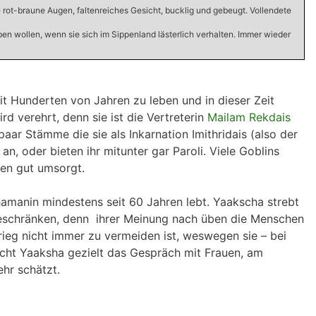
 rot-braune Augen, faltenreiches Gesicht, bucklig und gebeugt. Vollendete
n wollen, wenn sie sich im Sippenland lästerlich verhalten. Immer wieder
it Hunderten von Jahren zu leben und in dieser Zeit
d verehrt, denn sie ist die Vertreterin
Mailam Rekdais
paar Stämme die sie als Inkarnation Imithridais (also der
n, oder bieten ihr mitunter gar Paroli. Viele Goblins
ren gut umsorgt.
amanin mindestens seit 60 Jahren lebt. Yaakscha strebt
u beschränken, denn ihrer Meinung nach üben die Menschen
Krieg nicht immer zu vermeiden ist, weswegen sie – bei
cht Yaaksha gezielt das Gespräch mit Frauen, am
ehr schätzt.