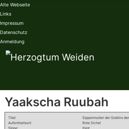
Alte Webseite
Links
Impressum
Datenschutz
Anmeldung
Yaakscha Ruubah
Titel:
Sippenmutter der Goblins der
Aufenthaltsort:
Rote Sichel
Sippe:
folgt