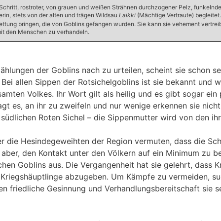
Schritt, rostroter, von grauen und weißen Strähnen durchzogener Pelz, funkelnde
rin, stets von der alten und trägen Wildsau
Laikki
(Mächtige Vertraute) begleitet.
tung bringen, die von Goblins gefangen wurden. Sie kann sie vehement vertreibe
 mit den Menschen zu verhandeln.
ählungen der Goblins nach zu urteilen, scheint sie schon se
i allen Sippen der Rotsichelgoblins ist sie bekannt und wir
mten Volkes. Ihr Wort gilt als heilig und es gibt sogar ein 
 es, an ihr zu zweifeln und nur wenige erkennen sie nicht a
 südlichen Roten Sichel – die Sippenmutter wird von den ih
r die Hesindegeweihten der Region vermuten, dass die Sch
cht aber, den Kontakt unter den Völkern auf ein Minimum z
ichen Goblins aus. Die Vergangenheit hat sie gelehrt, dass 
n Kriegshäuptlinge abzugeben. Um Kämpfe zu vermeiden, su
ren friedliche Gesinnung und Verhandlungsbereitschaft sie s