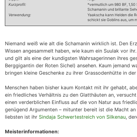
Kurzprofil:
*vermutlich um 980 BF, 1,50 
Schamanin und brillante Sehe
Verwendung:
Yaakscha kann Helden die Ret
schickt sie Goblins aus, um
Niemand weiß wie alt die Schamanin wirklich ist. Den Erz
Wissen angesammelt haben, wie kaum ein Suulak vor ihr. Be
und gilt als eine der kundigsten Wahrsagerinnen ihres gesa
Berggigantin der Roten Sichel) ansehen. Kaum jemand wagt
bringen kleine Geschenke zu ihrer Grassodenhütte in der
Menschen haben bisher kaum Kontakt mit ihr gehabt, abe
ein friedliches Verhältnis zu den Glatthäuten an, versu
einen verderblichen Einfluss auf die von Natur aus friedl
genügend Argumenten – mitunter bereit ist die Macht a
liebsten ist ihr
Sindaja Schwertestreich von Silkenau
, de
Meisterinformationen: