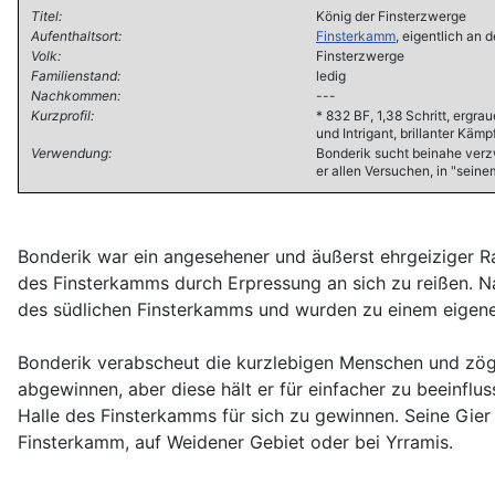
Titel:
König der Finsterzwerge
Aufenthaltsort:
Finsterkamm
, eigentlich an
Volk:
Finsterzwerge
Familienstand:
ledig
Nachkommen:
---
Kurzprofil:
* 832 BF, 1,38 Schritt, ergr
und Intrigant, brillanter Kä
Verwendung:
Bonderik sucht beinahe verzw
er allen Versuchen, in "sei
Bonderik war ein angesehener und äußerst ehrgeiziger R
des Finsterkamms durch Erpressung an sich zu reißen. N
des südlichen Finsterkamms und wurden zu einem eigene
Bonderik verabscheut die kurzlebigen Menschen und zöge
abgewinnen, aber diese hält er für einfacher zu beeinfl
Halle des Finsterkamms für sich zu gewinnen. Seine Gier s
Finsterkamm, auf Weidener Gebiet oder bei Yrramis.