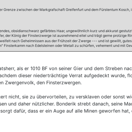
 der Grenze zwischen der Markgrafschaft Greifenfurt und dem Fürstentum Kosch, i
auendes, obsidianschwarz gefärbtes Haar, ungewöhnlich kurz und akkurat gestutzt
mpfer, der König der Finsterzwerge ist ausnehmend eitel und trägt gerne protzige
eifelt nach Geheimnissen aus der Frühzeit der Zwerge --- und ist gewillt, gutes 
nem" Finsterkamm nach Edelsteinen oder Metall zu schürfen, vehement und mit Ge
atsherr, als er 1010 BF von seiner Gier und dem Streben n
achdem dieser niederträchtige Verrat aufgedeckt wurde, fl
n Zwergenvolk, den Finsterzwergen.
rt nicht, sie zu übervorteilen, zu versklaven oder sonst 
ussen und daher nützlicher. Bonderik strebt danach, seine
orgt dafür, dass er ein Auge auf alle Minen geworfen hat, di