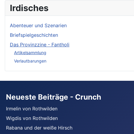
Irdisches
Abenteuer und Szenarien
Briefspielgeschichten
Das Provinzzine - Fantholi
Artikelsammlung
Verlautbarungen
Neueste Beiträge - Crunch
Irmelin von Rothwilden
Wigdis von Rothwilden
Rabana und der weiße Hirsch