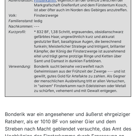
Aufenthaltsort:
Finsterkamm
, eigentlich an der Grenze zwischen der
Markgrafschaft Greifenfurt und dem Fürstentum Kosch,
ist aber öfter auch im Norden des Gebirges anzutreffen.
Volk:
Finsterzwerge
Familienstand:
ledig
Nachkommen:
---
Kurzprofil:
* 832 BF, 1,38 Schritt, ergrauendes, obsidianschwarz
gefärbtes Haar, ungewöhnlich kurz und akkurat
gestutzter Bart, basaltgraue Augen, die berechnend
funkeln; Meisterlicher Stratege und Intrigant, brillanter
Kämpfer, der König der Finsterzwerge ist ausnehmend
eitel und trägt gerne protzige Ringe und Ketten über
Samt und Damast in dunklen Farbtönen.
Verwendung:
Bonderik sucht beinahe verzweifelt nach
Geheimnissen aus der Frühzeit der Zwerge --- und ist
gewillt, gutes Gold für Artefakte zu zahlen. Als Gegner
der menschlichen Ausbreitung tritt er allen Versuchen,
in "seinem" Finsterkamm nach Edelsteinen oder Metall
zu schürfen, vehement und mit Gewalt entgegen.
Bonderik war ein angesehener und äußerst ehrgeiziger
Ratsherr, als er 1010 BF von seiner Gier und dem
Streben nach Macht geblendet versuchte, das Amt des