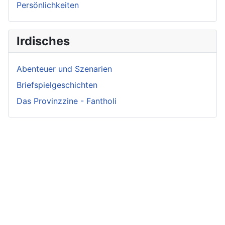
Persönlichkeiten
Irdisches
Abenteuer und Szenarien
Briefspielgeschichten
Das Provinzzine - Fantholi
Neueste
Beiträge -
Neueste
Fluff
Beliebteste
Beiträge -
Beiträge
Crunch
Zwischen Schwert
und Schwur
Variae sunt viae
Irmelin von