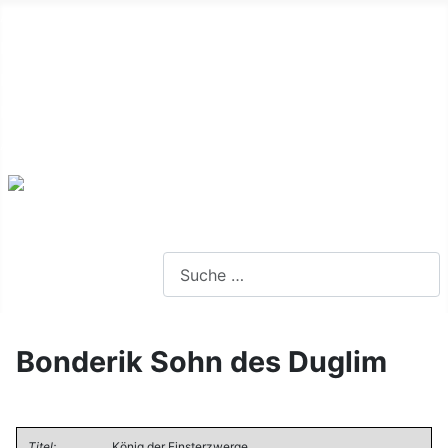
Alte Webseite
Links
Impressum
Datenschutz
Anmeldung
Webseite durchsuchen
Bonderik Sohn des Duglim
Titel:
König der Finsterzwerge