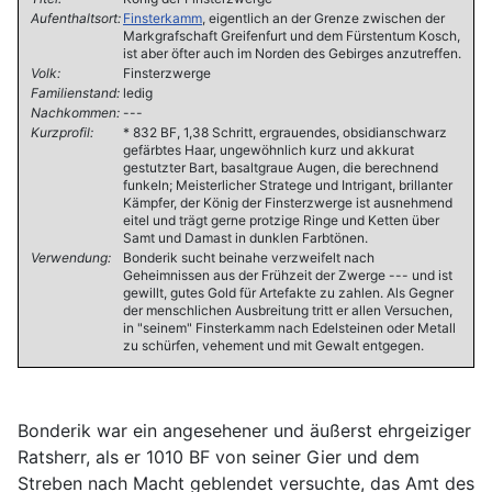
Aufenthaltsort:
Finsterkamm
, eigentlich an der Grenze zwischen der
Markgrafschaft Greifenfurt und dem Fürstentum Kosch,
ist aber öfter auch im Norden des Gebirges anzutreffen.
Volk:
Finsterzwerge
Familienstand:
ledig
Nachkommen:
---
Kurzprofil:
* 832 BF, 1,38 Schritt, ergrauendes, obsidianschwarz
gefärbtes Haar, ungewöhnlich kurz und akkurat
gestutzter Bart, basaltgraue Augen, die berechnend
funkeln; Meisterlicher Stratege und Intrigant, brillanter
Kämpfer, der König der Finsterzwerge ist ausnehmend
eitel und trägt gerne protzige Ringe und Ketten über
Samt und Damast in dunklen Farbtönen.
Verwendung:
Bonderik sucht beinahe verzweifelt nach
Geheimnissen aus der Frühzeit der Zwerge --- und ist
gewillt, gutes Gold für Artefakte zu zahlen. Als Gegner
der menschlichen Ausbreitung tritt er allen Versuchen,
in "seinem" Finsterkamm nach Edelsteinen oder Metall
zu schürfen, vehement und mit Gewalt entgegen.
Bonderik war ein angesehener und äußerst ehrgeiziger
Ratsherr, als er 1010 BF von seiner Gier und dem
Streben nach Macht geblendet versuchte, das Amt des