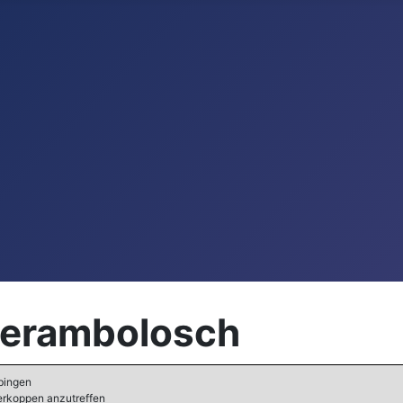
Gerambolosch
bingen
sterkoppen anzutreffen