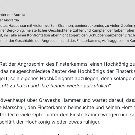
hter der Aurrixa
er Angrarda
rrotes Haupthaar mit vielen weißen Strähnen, beeindruckender, zu vielen Zöpfen
ner Bergkönig, meisterlicher Geschichtenerzähler und Kämpfer, der farbenfrohe
st, im Falle einer Konfrontation aber nicht zögert, den Schuppenpanzer der Dra
 Kenner der Geschichte der Angroschim und des Finsterkamms, Auftraggeber im K
 Rat der Angroschim des Finsterkamms, einen Hochkönig zu
lon das neugeschmiedete Zepter des Hochkönigs der Finst
ert, sein eigenes Hochkönigamt abzulegen, denn solange de
uft zu holen und ihre Reihen wieder aufzufüllen".
n Löwenhaupt über Graveshs Hammer und wartet darauf, da
te Marschall, den Finsterkamm heimsuchte und seinen Hort 
rderte viele Opfer unter den Finsterkammzwergen und so m
 schläft der Hochkönig wieder etwas ruhiger.