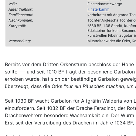
Volk:
Finsterkammzwerge
Aufenthaltsort:
Finsterkamm
Familienstand:
verheiratet mit Angrarda Toc
Nachkommen:
Tochter Arglescha Tochter d
Kurzprofil:
*839 BF, 1,35 Schritt, kupfe
Edelsteine funkeln; Besonne
kunstvollen Fibeln zugetan i
Verwendung:
Mitstreiter wider die Orks,
Bereits vor dem Dritten Orkensturm beschloss der Hohe
sollte --- und seit 1010 BF trägt der besonnene Garba
erhoben wurde, hat sich der beständige Garbalon geweig
überzeugt, dass die Orks
"nur ein Päuschen machen, um L
Seit 1030 BF wacht Garbalon für Altgräfin Walderia vo
einzufordern. Seit 1032 BF der Drache Feracinor, der Ro
Drachenwehrern besondere Wachsamkeit ein. Der Wurm fo
Erst seit der Vertreibung des Drachen im Jahre 1034 BF,