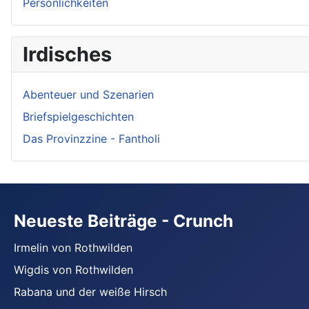
Persönlichkeiten
Irdisches
Abenteuer und Szenarien
Briefspielgeschichten
Das Provinzzine - Fantholi
Neueste Beiträge - Crunch
Irmelin von Rothwilden
Wigdis von Rothwilden
Rabana und der weiße Hirsch