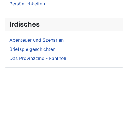
Persönlichkeiten
Irdisches
Abenteuer und Szenarien
Briefspielgeschichten
Das Provinzzine - Fantholi
Neueste
Beiträge -
Neueste
Fluff
Beliebteste
Beiträge -
Beiträge
Crunch
Zwischen Schwert
und Schwur
Variae sunt viae
Irmelin von