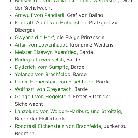
Bunsenhold von Wolkenstein und Wettershag
, Graf
der Sichelwacht
Arnwulf von Pandlaril
, Graf von Baliho
Kornrath Aldûf von Hohenstein
, Pfalzgraf zu
Bibergau
Gwynna die Hex'
, die Ewige Prinzessin
Arlan von Löwenhaupt
, Kronprinz Weidens
Meister Eisewyn Auenfried
, Barde
Rodegar Löwenkelch
, Barde
Dyderich vom Sümpfle
, Barde
Yolanda von Brachfelde
, Barde
Leonil Eichenstein von Brachfelde
, Barde
Wolfhart von Creyenach
, Barde
Gringolf von Högelstein
, Erster Ritter der
Sichelwacht
Lanzelund von Weiden-Harlburg und Streitzig
,
Baron der Hollerheide
Rondrasil Eichenstein von Brachfelde
, Junker zu
Beonfirn