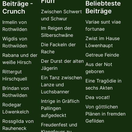
Fluff
Beliebteste
Beiträge -
Beiträge
Crunch
Zwischen Schwert
und Schwur
Variae sunt viae
Irmelin von
Im Reigen der
fortunae
Rothwilden
Silberschwäne
Zwist im Hause
Wigdis von
Die Fackeln der
Löwenhaupt
Rothwilden
Rache
Getreue Feinde
Rabana und der
Der Durst der alten
weiße Hirsch
Aus der Not
Jägerin
geboren
Rittergut
Ein Tanz zwischen
Hirschquell
Eine Tragödie in
Lanze und
sechs Akten
Brindan von
Luchsbanner
Rothwilden
Dea vocat!
Intrige in Gräflich
Rodegar
Von göttlichen
Pallingen
Löwenkelch
Plänen in fremden
aufgedeckt
Gefilden
Rossgilda von
Freudenfest und
Rauheneck
Klangfeuer zu