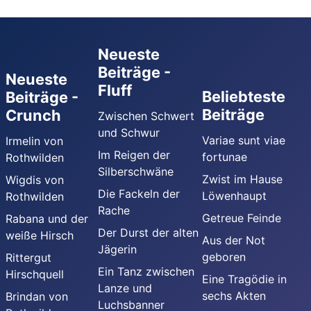
Neueste
Beiträge -
Neueste
Fluff
Beliebteste
Beiträge -
Beiträge
Crunch
Zwischen Schwert
und Schwur
Variae sunt viae
Irmelin von
Im Reigen der
fortunae
Rothwilden
Silberschwäne
Zwist im Hause
Wigdis von
Die Fackeln der
Löwenhaupt
Rothwilden
Rache
Getreue Feinde
Rabana und der
Der Durst der alten
weiße Hirsch
Aus der Not
Jägerin
geboren
Rittergut
Ein Tanz zwischen
Hirschquell
Eine Tragödie in
Lanze und
sechs Akten
Brindan von
Luchsbanner