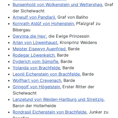
Bunsenhold von Wolkenstein und Wettershag
, Graf
der Sichelwacht
Arnwulf von Pandlaril
, Graf von Baliho
Kornrath Aldûf von Hohenstein
, Pfalzgraf zu
Bibergau
Gwynna die Hex'
, die Ewige Prinzessin
Arlan von Löwenhaupt
, Kronprinz Weidens
Meister Eisewyn Auenfried
, Barde
Rodegar Löwenkelch
, Barde
Dyderich vom Sümpfle
, Barde
Yolanda von Brachfelde
, Barde
Leonil Eichenstein von Brachfelde
, Barde
Wolfhart von Creyenach
, Barde
Gringolf von Högelstein
, Erster Ritter der
Sichelwacht
Lanzelund von Weiden-Harlburg und Streitzig
,
Baron der Hollerheide
Rondrasil Eichenstein von Brachfelde
, Junker zu