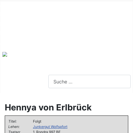
Alte Webseite
Links
Impressum
Datenschutz
Anmeldung
Webseite durchsuchen
Hennya von Erlbrück
Titel:
Folgt
Lehen:
Junkergut Wolfspfort
Tsatag:
1. Rondra 997 BF