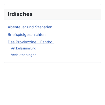
Irdisches
Abenteuer und Szenarien
Briefspielgeschichten
Das Provinzzine - Fantholi
Artikelsammlung
Verlautbarungen
Neueste
Beiträge -
Neueste
Fluff
Beliebteste
Beiträge -
Beiträge
Crunch
Zwischen Schwert