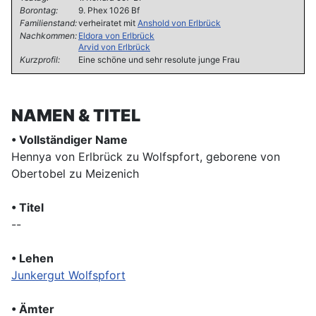
Borontag:
9. Phex 1026 Bf
Familienstand:
verheiratet mit
Anshold von Erlbrück
Nachkommen:
Eldora von Erlbrück
Arvid von Erlbrück
Kurzprofil:
Eine schöne und sehr resolute junge Frau
NAMEN & TITEL
• Vollständiger Name
Hennya von Erlbrück zu Wolfspfort, geborene von
Obertobel zu Meizenich
• Titel
--
• Lehen
Junkergut Wolfspfort
• Ämter