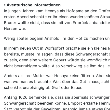
• Aventurische Informationen
In jungen Jahren kam Hennya als Hofdame an den Grafenho
ersten Abend schenkte er ihr einen wunderschönen Strauß 
Bruder wollte nicht, dass sie mit von Erlbrück anbandelt
Herzen war.
Wenig später begann Anshold, ihr den Hof zu machen und 1
In ihrem neuen Gut in Wolfspfort brachte sie ein kleines
bereiste, musste ihr sagen, dass diese Schwangerschaft si
zu sein, denn eine weitere Geburt würde sie womöglich ni
nicht beunruhigen wollte. Also verschwieg sie ihm das lie
Anders als ihre Mutter war Hennya keine Ritterin. Aber si
war, wo man es brauchte. Weit über das Gut hinaus, ac
schenkte, unabhängig ob Graf oder Bauer.
Anfang 1026 bemerkte sie, dass sie abermals schwanger w
Schwangerschaft beenden könne. Empört erklärte Hennya 
Satz verbot sie der Geweihten, Anshold jemals etwas üb