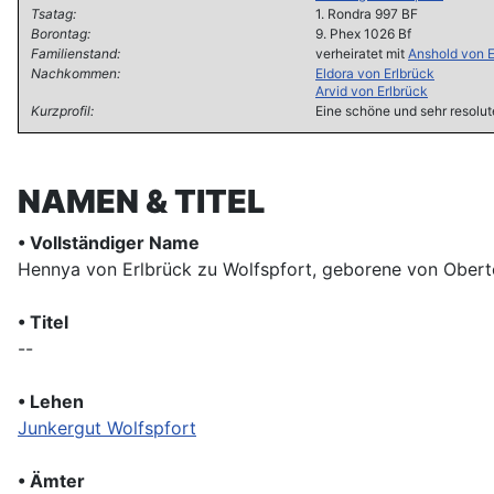
Tsatag:
1. Rondra 997 BF
Borontag:
9. Phex 1026 Bf
Familienstand:
verheiratet mit
Anshold von E
Nachkommen:
Eldora von Erlbrück
Arvid von Erlbrück
Kurzprofil:
Eine schöne und sehr resolut
NAMEN & TITEL
• Vollständiger Name
Hennya von Erlbrück zu Wolfspfort, geborene von Obert
• Titel
--
• Lehen
Junkergut Wolfspfort
• Ämter