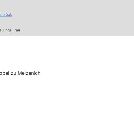
rlbrück
e junge Frau
obel zu Meizenich