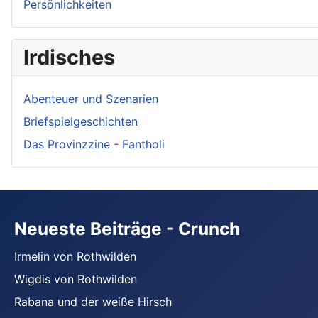
Persönlichkeiten
Irdisches
Abenteuer und Szenarien
Briefspielgeschichten
Das Provinzzine - Fantholi
Neueste Beiträge - Crunch
Irmelin von Rothwilden
Wigdis von Rothwilden
Rabana und der weiße Hirsch