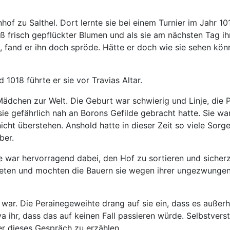
f zu Salthel. Dort lernte sie bei einem Turnier im Jahr 1
frisch gepflückter Blumen und als sie am nächsten Tag ihren
e, fand er ihn doch spröde. Hätte er doch wie sie sehen kö
018 führte er sie vor Travias Altar.
 Mädchen zur Welt. Die Geburt war schwierig und Linje, die
e gefährlich nah an Borons Gefilde gebracht hatte. Sie warn
cht überstehen. Anshold hatte in dieser Zeit so viele Sorge
ber.
e war hervorragend dabei, den Hof zu sortieren und sicherzu
hteten und mochten die Bauern sie wegen ihrer ungezwunge
ar. Die Perainegeweihte drang auf sie ein, dass es außerh
ihr, dass das auf keinen Fall passieren würde. Selbstver
er dieses Gespräch zu erzählen.