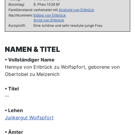
Borontag:
9. Phex 1026 Bf
Familienstand:
verheiratet mit
Anshold von Erlbrück
Nachkommen:
Eldora von Erlbrück
Arvid von Erlbrück
Kurzprofil:
Eine schöne und sehr resolute junge Frau
NAMEN & TITEL
• Vollständiger Name
Hennya von Erlbrück zu Wolfspfort, geborene von
Obertobel zu Meizenich
• Titel
--
• Lehen
Junkergut Wolfspfort
• Ämter