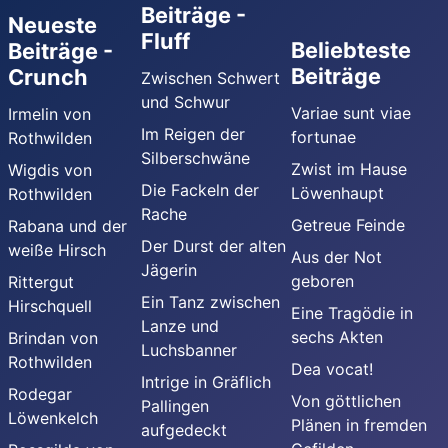
Beiträge -
Neueste
Fluff
Beliebteste
Beiträge -
Beiträge
Crunch
Zwischen Schwert
und Schwur
Variae sunt viae
Irmelin von
Im Reigen der
fortunae
Rothwilden
Silberschwäne
Zwist im Hause
Wigdis von
Die Fackeln der
Löwenhaupt
Rothwilden
Rache
Getreue Feinde
Rabana und der
Der Durst der alten
weiße Hirsch
Aus der Not
Jägerin
geboren
Rittergut
Ein Tanz zwischen
Hirschquell
Eine Tragödie in
Lanze und
sechs Akten
Brindan von
Luchsbanner
Rothwilden
Dea vocat!
Intrige in Gräflich
Rodegar
Von göttlichen
Pallingen
Löwenkelch
Plänen in fremden
aufgedeckt