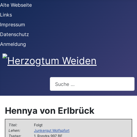
Alte Webseite
Links
Impressum
Datenschutz
Anmeldung
Webseite durchsuchen
Hennya von Erlbrück
Titel:
Folgt
Lehen:
Junkergut Wolfspfort
Tsatag:
1. Rondra 997 BF