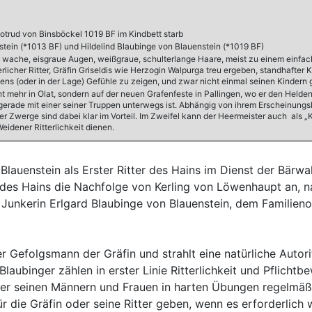
otrud von Binsböckel 1019 BF im Kindbett starb
stein (*1013 BF) und Hildelind Blaubinge von Blauenstein (*1019 BF)
ur, wache, eisgraue Augen, weißgraue, schulterlange Haare, meist zu einem einfa
terlicher Ritter, Gräfin Griseldis wie Herzogin Walpurga treu ergeben, standhaft
llens (oder in der Lage) Gefühle zu zeigen, und zwar nicht einmal seinen Kindern
cht mehr in Olat, sondern auf der neuen Grafenfeste in Pallingen, wo er den Hel
gerade mit einer seiner Truppen unterwegs ist. Abhängig von ihrem Erscheinungsbi
der Zwerge sind dabei klar im Vorteil. Im Zweifel kann der Heermeister auch als „
Weidener Ritterlichkeit dienen.
 Blauenstein als Erster Ritter des Hains im Dienst der Bär
er des Hains die Nachfolge von Kerling von Löwenhaupt an,
 Junkerin Erlgard Blaubinge von Blauenstein, dem Familie
er Gefolgsmann der Gräfin und strahlt eine natürliche Autori
 Blaubinger zählen in erster Linie Ritterlichkeit und Pflicht
, der seinen Männern und Frauen in harten Übungen regelmäß
die Gräfin oder seine Ritter geben, wenn es erforderlich 