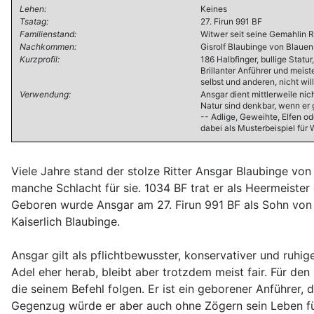
Lehen:
Keines
Tsatag:
27. Firun 991 BF
Familienstand:
Witwer seit seine Gemahlin R
Nachkommen:
Gisrolf Blaubinge von Blauen
Kurzprofil:
186 Halbfinger, bullige Stat
Brillanter Anführer und meis
selbst und anderen, nicht wi
Verwendung:
Ansgar dient mittlerweile ni
Natur sind denkbar, wenn er 
-- Adlige, Geweihte, Elfen o
dabei als Musterbeispiel für 
Viele Jahre stand der stolze Ritter Ansgar Blaubinge von
manche Schlacht für sie. 1034 BF trat er als Heermeist
Geboren wurde Ansgar am 27. Firun 991 BF als Sohn von
Kaiserlich Blaubinge.
Ansgar gilt als pflichtbewusster, konservativer und ruhig
Adel eher herab, bleibt aber trotzdem meist fair. Für den
die seinem Befehl folgen. Er ist ein geborener Anführer
Gegenzug würde er aber auch ohne Zögern sein Leben für 