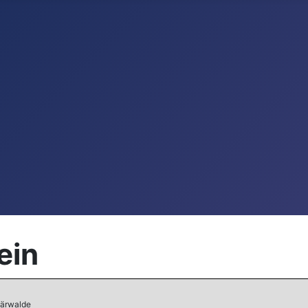
ein
Bärwalde