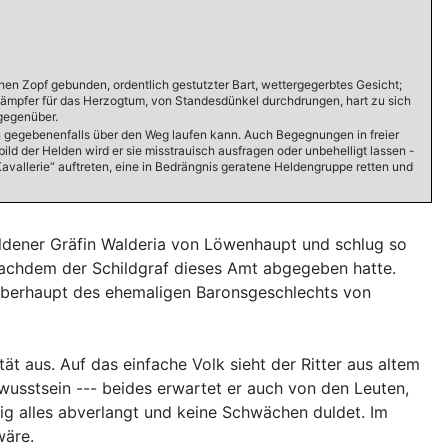
chen Zopf gebunden, ordentlich gestutzter Bart, wettergegerbtes Gesicht;
er Kämpfer für das Herzogtum, von Standesdünkel durchdrungen, hart zu sich
 gegenüber.
den gegebenenfalls über den Weg laufen kann. Auch Begegnungen in freier
ld der Helden wird er sie misstrauisch ausfragen oder unbehelligt lassen -
Kavallerie“ auftreten, eine in Bedrängnis geratene Heldengruppe retten und
waldener Gräfin Walderia von Löwenhaupt und schlug so
 nachdem der Schildgraf dieses Amt abgegeben hatte.
noberhaupt des ehemaligen Baronsgeschlechts von
tät aus. Auf das einfache Volk sieht der Ritter aus altem
bewusstsein --- beides erwartet er auch von den Leuten,
ig alles abverlangt und keine Schwächen duldet. Im
wäre.