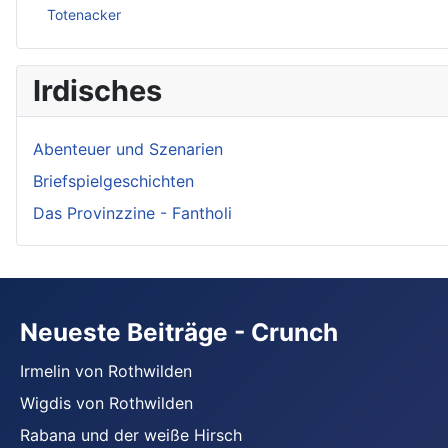
Totenacker
Irdisches
Abenteuer und Szenarien
Briefspielgeschichten
Das Provinzzine - Fantholi
Neueste Beiträge - Crunch
Irmelin von Rothwilden
Wigdis von Rothwilden
Rabana und der weiße Hirsch