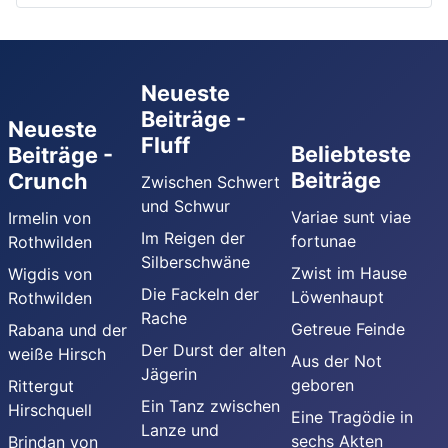
Neueste
Beiträge -
Neueste
Fluff
Beliebteste
Beiträge -
Beiträge
Crunch
Zwischen Schwert
und Schwur
Variae sunt viae
Irmelin von
Im Reigen der
fortunae
Rothwilden
Silberschwäne
Zwist im Hause
Wigdis von
Die Fackeln der
Löwenhaupt
Rothwilden
Rache
Getreue Feinde
Rabana und der
Der Durst der alten
weiße Hirsch
Aus der Not
Jägerin
geboren
Rittergut
Ein Tanz zwischen
Hirschquell
Eine Tragödie in
Lanze und
sechs Akten
Brindan von