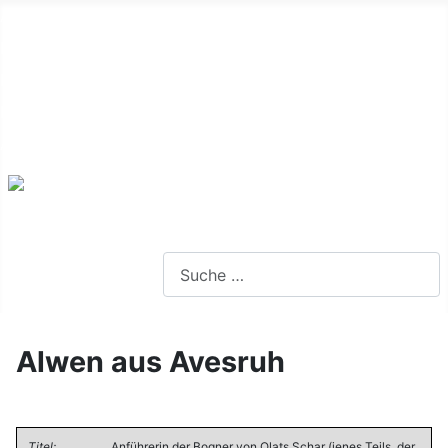
Alte Webseite
Links
Impressum
Datenschutz
Anmeldung
Webseite durchsuchen
Alwen aus Avesruh
Titel:
Anführerin der Bogner von Olats Schar (jenes Teils, der