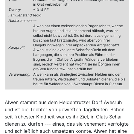
in Olat verblieben ist)
Tsatag:
*1014 BF
Familienstand:
ledig
Nachkommen:
--
Alwen hat einen weizenblonden Pagenschnitt, wache
braune Augen und ist ausnehmend hübsch, was ihr
selbst nicht bewusst ist. Sie ist durchaus eigensinnig
bis schon fast kratzbürstig, wird aber von ihrer
Umgebung wegen ihrer anpackenden Art geschätzt.
Kurzprofil:
Alwen ist eine exzellente Scharfschützin mit dem
Langbogen, die sich ihre Position als Führerin der
Bogner, die in Olat bei Altgräfin Walderia verblieben
sind, redlich verdient hat (womit sie im Übrigen ihren
größten Kindheitswunsch erfüllt hat).
Verwendung:
Alwen kann als Bindeglied zwischen Helden und den
treuen Rittern, Waldläufern und Soldaten dienen, die bis
heute für Walderia von Löwenhaupt Dienst in Olat tun.
Alwen stammt aus dem Heldentrutzer Dorf Avesruh
und ist die Tochter von gewieften Jagdleuten. Schon
seit frühester Kindheit war es ihr Ziel, in Olats Schar
dienen zu dürfen --- eines, das sie vehement verfolgte
und schließlich auch umsetzen konnte. Alwen hat eine