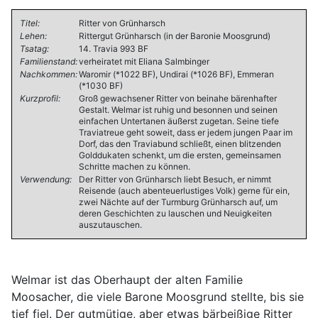
Titel:
Ritter von Grünharsch
Lehen:
Rittergut Grünharsch (in der Baronie Moosgrund)
Tsatag:
14. Travia 993 BF
Familienstand:
verheiratet mit Eliana Salmbinger
Nachkommen:
Waromir (*1022 BF), Undirai (*1026 BF), Emmeran
(*1030 BF)
Kurzprofil:
Groß gewachsener Ritter von beinahe bärenhafter
Gestalt. Welmar ist ruhig und besonnen und seinen
einfachen Untertanen äußerst zugetan. Seine tiefe
Traviatreue geht soweit, dass er jedem jungen Paar im
Dorf, das den Traviabund schließt, einen blitzenden
Golddukaten schenkt, um die ersten, gemeinsamen
Schritte machen zu können.
Verwendung:
Der Ritter von Grünharsch liebt Besuch, er nimmt
Reisende (auch abenteuerlustiges Volk) gerne für ein,
zwei Nächte auf der Turmburg Grünharsch auf, um
deren Geschichten zu lauschen und Neuigkeiten
auszutauschen.
Welmar ist das Oberhaupt der alten Familie
Moosacher, die viele Barone Moosgrund stellte, bis sie
tief fiel. Der gutmütige, aber etwas bärbeißige Ritter