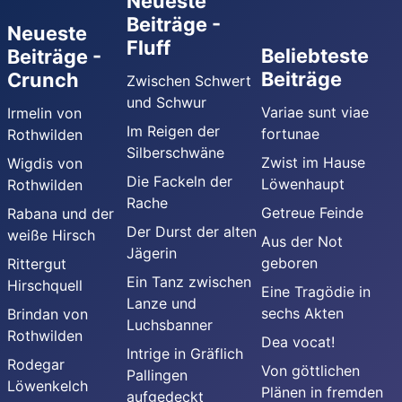
Neueste
Beiträge -
Neueste
Fluff
Beliebteste
Beiträge -
Beiträge
Crunch
Zwischen Schwert
und Schwur
Variae sunt viae
Irmelin von
Im Reigen der
fortunae
Rothwilden
Silberschwäne
Zwist im Hause
Wigdis von
Die Fackeln der
Löwenhaupt
Rothwilden
Rache
Getreue Feinde
Rabana und der
Der Durst der alten
weiße Hirsch
Aus der Not
Jägerin
geboren
Rittergut
Ein Tanz zwischen
Hirschquell
Eine Tragödie in
Lanze und
sechs Akten
Brindan von
Luchsbanner
Rothwilden
Dea vocat!
Intrige in Gräflich
Rodegar
Von göttlichen
Pallingen
Löwenkelch
Plänen in fremden
aufgedeckt