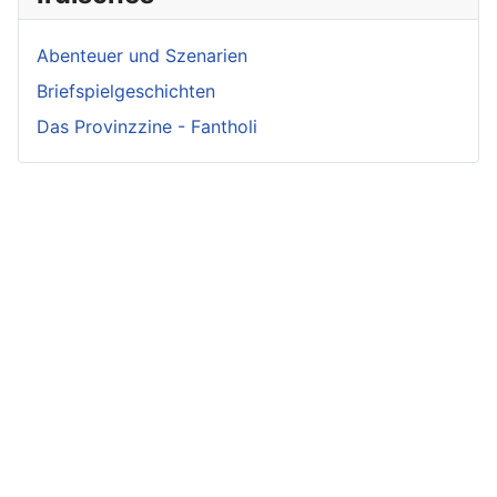
Abenteuer und Szenarien
Briefspielgeschichten
Das Provinzzine - Fantholi
Neueste
Beiträge -
Neueste
Fluff
Beliebteste
Beiträge -
Beiträge
Crunch
Zwischen Schwert
und Schwur
Variae sunt viae
Irmelin von
Im Reigen der
fortunae
Rothwilden
Silberschwäne
Zwist im Hause
Wigdis von
Die Fackeln der
Löwenhaupt
Rothwilden