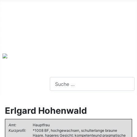
Alte Webseite
Links
Impressum
Datenschutz
Anmeldung
Webseite durchsuchen
Erlgard Hohenwald
Amt:
Hauptfrau
Kurzprofil:
*1008 BF, hochgewachsen, schulterlange braune
Haare, hageres Gesicht; kompetenteund pragmatische