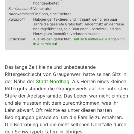
hochgearbeitet
Familienstand:
Verheiratet
Nachkommen:
Ein Sohn, eine Tochter
Kurzprofil:
Habgieriger Taktierer und Intrigant, der für ein paar
Jahre die gesamte Grafschaft Heldentrutz an der Nase
herumgeführt hat, sein Blatt dann überreizte und das
Herzogtum überstürzt verlassen musste.
Schicksal:
Aus Weiden geflüchtet.
Hält sich mittlerweile angeblich
in Albernia auf.
Das lange Zeit kleine und unbedeutende
Rittergeschlecht von Graugenwerl hatte seinen Sitz in
der Nähe der
Stadt Nordhag
. Als Herren eines kleinen
Ritterguts standen die Graugenwerls auf der untersten
Stufe der Adelspyramide. Das Leben war nicht einfach
und sie mussten mit dem zurechtkommen, was ihr
Lehn abwarf. Oft reichte es unter diesen harten
Bedingungen gerade so, um die Familie zu ernähren.
Die Bedrohung und die nicht seltenen Überfälle durch
den Schwarzpelz taten ihr übriges.