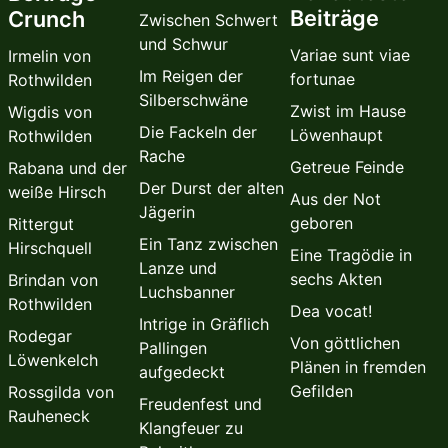
Beiträge
Crunch
Zwischen Schwert
und Schwur
Variae sunt viae
Irmelin von
Im Reigen der
fortunae
Rothwilden
Silberschwäne
Zwist im Hause
Wigdis von
Die Fackeln der
Löwenhaupt
Rothwilden
Rache
Getreue Feinde
Rabana und der
Der Durst der alten
weiße Hirsch
Aus der Not
Jägerin
geboren
Rittergut
Ein Tanz zwischen
Hirschquell
Eine Tragödie in
Lanze und
sechs Akten
Brindan von
Luchsbanner
Rothwilden
Dea vocat!
Intrige in Gräflich
Rodegar
Von göttlichen
Pallingen
Löwenkelch
Plänen in fremden
aufgedeckt
Gefilden
Rossgilda von
Freudenfest und
Rauheneck
Klangfeuer zu