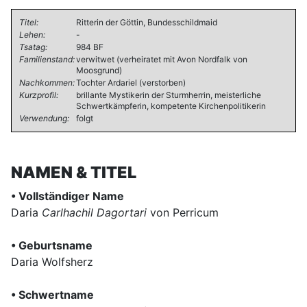
Titel:
Ritterin der Göttin, Bundesschildmaid
Lehen:
-
Tsatag:
984 BF
Familienstand:
verwitwet (verheiratet mit Avon Nordfalk von
Moosgrund)
Nachkommen:
Tochter Ardariel (verstorben)
Kurzprofil:
brillante Mystikerin der Sturmherrin, meisterliche
Schwertkämpferin, kompetente Kirchenpolitikerin
Verwendung:
folgt
NAMEN & TITEL
• Vollständiger Name
Daria
Carlhachil Dagortari
von Perricum
• Geburtsname
Daria Wolfsherz
• Schwertname