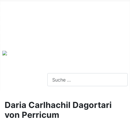
Alte Webseite
Links
Impressum
Datenschutz
Anmeldung
Webseite durchsuchen
Daria Carlhachil Dagortari
von Perricum