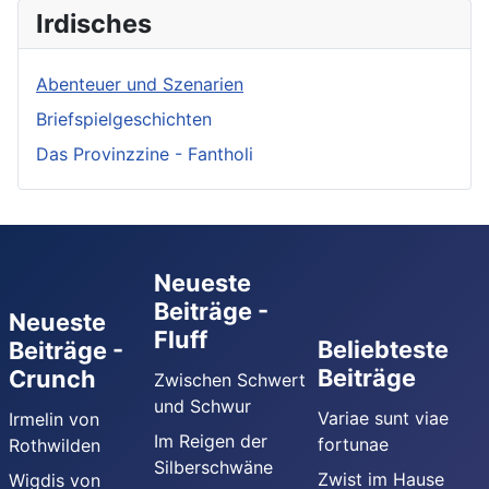
Irdisches
Abenteuer und Szenarien
Briefspielgeschichten
Das Provinzzine - Fantholi
Neueste
Beiträge -
Neueste
Fluff
Beliebteste
Beiträge -
Beiträge
Crunch
Zwischen Schwert
und Schwur
Variae sunt viae
Irmelin von
Im Reigen der
fortunae
Rothwilden
Silberschwäne
Zwist im Hause
Wigdis von