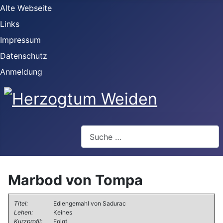
Alte Webseite
Links
Impressum
Datenschutz
Anmeldung
Webseite durchsuchen
Marbod von Tompa
Titel:
Edlengemahl von Sadurac
Lehen:
Keines
Kurzprofil:
Folgt