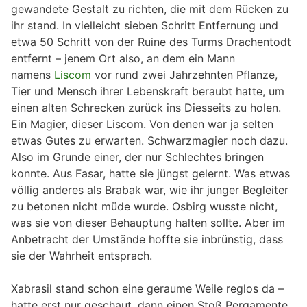
gewandete Gestalt zu richten, die mit dem Rücken zu
ihr stand. In vielleicht sieben Schritt Entfernung und
etwa 50 Schritt von der Ruine des Turms Drachentodt
entfernt – jenem Ort also, an dem ein Mann
namens
Liscom
vor rund zwei Jahrzehnten Pflanze,
Tier und Mensch ihrer Lebenskraft beraubt hatte, um
einen alten Schrecken zurück ins Diesseits zu holen.
Ein Magier, dieser Liscom. Von denen war ja selten
etwas Gutes zu erwarten. Schwarzmagier noch dazu.
Also im Grunde einer, der nur Schlechtes bringen
konnte. Aus Fasar, hatte sie jüngst gelernt. Was etwas
völlig anderes als Brabak war, wie ihr junger Begleiter
zu betonen nicht müde wurde. Osbirg wusste nicht,
was sie von dieser Behauptung halten sollte. Aber im
Anbetracht der Umstände hoffte sie inbrünstig, dass
sie der Wahrheit entsprach.
Xabrasil stand schon eine geraume Weile reglos da –
hatte erst nur geschaut, dann einen Stoß Pergamente