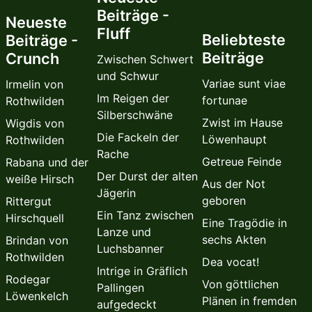
Beiträge -
Neueste
Fluff
Beliebteste
Beiträge -
Beiträge
Crunch
Zwischen Schwert
und Schwur
Variae sunt viae
Irmelin von
Im Reigen der
fortunae
Rothwilden
Silberschwäne
Zwist im Hause
Wigdis von
Die Fackeln der
Löwenhaupt
Rothwilden
Rache
Getreue Feinde
Rabana und der
Der Durst der alten
weiße Hirsch
Aus der Not
Jägerin
geboren
Rittergut
Ein Tanz zwischen
Hirschquell
Eine Tragödie in
Lanze und
sechs Akten
Brindan von
Luchsbanner
Rothwilden
Dea vocat!
Intrige in Gräflich
Rodegar
Von göttlichen
Pallingen
Löwenkelch
Plänen in fremden
aufgedeckt